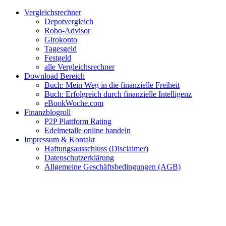
Zum
Facebook
Twitter
Instagram
Pinterest
YouTube
E-
Vergleichsrechner
Inhalt
Mail
Depotvergleich
springen
Robo-Advisor
Girokonto
Tagesgeld
Festgeld
alle Vergleichsrechner
Download Bereich
Buch: Mein Weg in die finanzielle Freiheit
Buch: Erfolgreich durch finanzielle Intelligenz
eBookWoche.com
Finanzblogroll
P2P Plattform Rating
Edelmetalle online handeln
Impressum & Kontakt
Haftungsausschluss (Disclaimer)
Datenschutzerklärung
Allgemeine Geschäftsbedingungen (AGB)