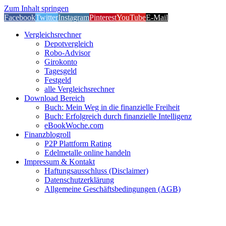
Zum Inhalt springen
Facebook
Twitter
Instagram
Pinterest
YouTube
E-Mail
Vergleichsrechner
Depotvergleich
Robo-Advisor
Girokonto
Tagesgeld
Festgeld
alle Vergleichsrechner
Download Bereich
Buch: Mein Weg in die finanzielle Freiheit
Buch: Erfolgreich durch finanzielle Intelligenz
eBookWoche.com
Finanzblogroll
P2P Plattform Rating
Edelmetalle online handeln
Impressum & Kontakt
Haftungsausschluss (Disclaimer)
Datenschutzerklärung
Allgemeine Geschäftsbedingungen (AGB)