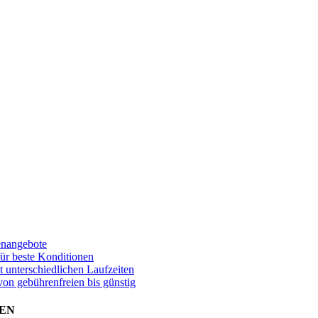
enangebote
für beste Konditionen
t unterschiedlichen Laufzeiten
von gebührenfreien bis günstig
EN