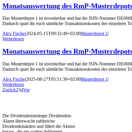
Monatsauswertung des RmP-Musterdepots 
Das Musterdepot 1 ist investierbar und hat die ISIN-Nummer DE000
Dadurch spart ihr euch sämtliche Transaktionskosten der einzelnen Tr
Alex Fischer
2024-05-15T09:32:49+02:00
Musterdepot 1
|
Weiterlesen
Monatsauswertung des RmP-Musterdepots 
Das Musterdepot 1 ist investierbar und hat die ISIN-Nummer DE000
Dadurch spart ihr euch sämtliche Transaktionskosten der einzelnen Tr
Alex Fischer
2025-08-27T05:51:39+02:00
Musterdepot 1
|
Weiterlesen
Zurück
2
3
4
Vor
Die Dividendenstrategie Dividenden-
Alarm überwacht zahlreiche
Dividendenaktien und filtert die Aktien
heraus, die ein vorher definiertes