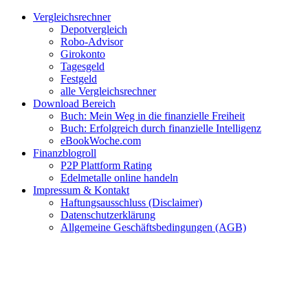
Zum
Facebook
Twitter
Instagram
Pinterest
YouTube
E-
Vergleichsrechner
Inhalt
Mail
Depotvergleich
springen
Robo-Advisor
Girokonto
Tagesgeld
Festgeld
alle Vergleichsrechner
Download Bereich
Buch: Mein Weg in die finanzielle Freiheit
Buch: Erfolgreich durch finanzielle Intelligenz
eBookWoche.com
Finanzblogroll
P2P Plattform Rating
Edelmetalle online handeln
Impressum & Kontakt
Haftungsausschluss (Disclaimer)
Datenschutzerklärung
Allgemeine Geschäftsbedingungen (AGB)