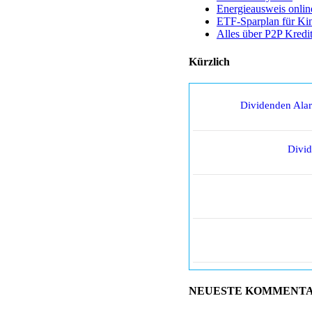
Energieausweis onlin
ETF-Sparplan für Ki
Alles über P2P Kredi
Kürzlich
Dividenden Ala
Divi
NEUESTE KOMMENT