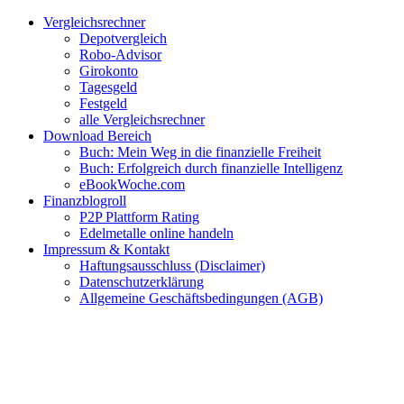
Zum
Facebook
Twitter
Instagram
Pinterest
YouTube
E-
Vergleichsrechner
Inhalt
Mail
Depotvergleich
springen
Robo-Advisor
Girokonto
Tagesgeld
Festgeld
alle Vergleichsrechner
Download Bereich
Buch: Mein Weg in die finanzielle Freiheit
Buch: Erfolgreich durch finanzielle Intelligenz
eBookWoche.com
Finanzblogroll
P2P Plattform Rating
Edelmetalle online handeln
Impressum & Kontakt
Haftungsausschluss (Disclaimer)
Datenschutzerklärung
Allgemeine Geschäftsbedingungen (AGB)