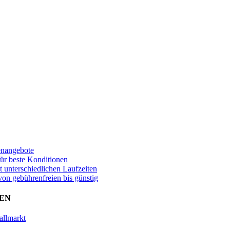
enangebote
für beste Konditionen
t unterschiedlichen Laufzeiten
von gebührenfreien bis günstig
EN
allmarkt