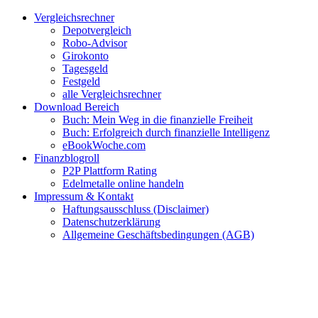
Zum
Facebook
Twitter
Instagram
Pinterest
YouTube
E-
Vergleichsrechner
Inhalt
Mail
Depotvergleich
springen
Robo-Advisor
Girokonto
Tagesgeld
Festgeld
alle Vergleichsrechner
Download Bereich
Buch: Mein Weg in die finanzielle Freiheit
Buch: Erfolgreich durch finanzielle Intelligenz
eBookWoche.com
Finanzblogroll
P2P Plattform Rating
Edelmetalle online handeln
Impressum & Kontakt
Haftungsausschluss (Disclaimer)
Datenschutzerklärung
Allgemeine Geschäftsbedingungen (AGB)