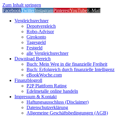
Zum Inhalt springen
Facebook
Twitter
Instagram
Pinterest
YouTube
E-Mail
Vergleichsrechner
Depotvergleich
Robo-Advisor
Girokonto
Tagesgeld
Festgeld
alle Vergleichsrechner
Download Bereich
Buch: Mein Weg in die finanzielle Freiheit
Buch: Erfolgreich durch finanzielle Intelligenz
eBookWoche.com
Finanzblogroll
P2P Plattform Rating
Edelmetalle online handeln
Impressum & Kontakt
Haftungsausschluss (Disclaimer)
Datenschutzerklärung
Allgemeine Geschäftsbedingungen (AGB)