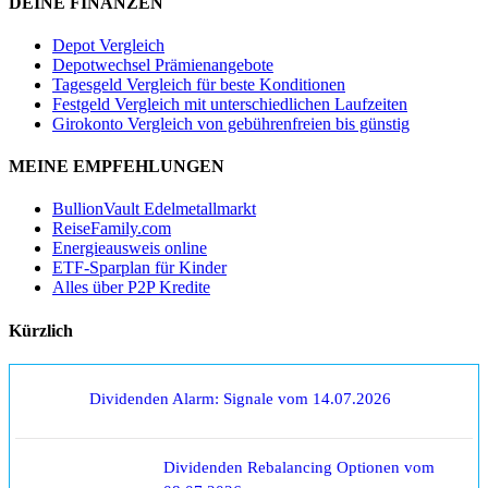
DEINE FINANZEN
Depot Vergleich
Depotwechsel Prämienangebote
Tagesgeld Vergleich für beste Konditionen
Festgeld Vergleich mit unterschiedlichen Laufzeiten
Girokonto Vergleich von gebührenfreien bis günstig
MEINE EMPFEHLUNGEN
BullionVault Edelmetallmarkt
ReiseFamily.com
Energieausweis online
ETF-Sparplan für Kinder
Alles über P2P Kredite
Kürzlich
Dividenden Alarm: Signale vom 14.07.2026
Dividenden Rebalancing Optionen vom