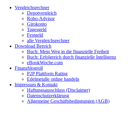
Zum
Facebook
Twitter
Instagram
Pinterest
YouTube
E-
Vergleichsrechner
Inhalt
Mail
Depotvergleich
springen
Robo-Advisor
Girokonto
Tagesgeld
Festgeld
alle Vergleichsrechner
Download Bereich
Buch: Mein Weg in die finanzielle Freiheit
Buch: Erfolgreich durch finanzielle Intelligenz
eBookWoche.com
Finanzblogroll
P2P Plattform Rating
Edelmetalle online handeln
Impressum & Kontakt
Haftungsausschluss (Disclaimer)
Datenschutzerklärung
Allgemeine Geschäftsbedingungen (AGB)