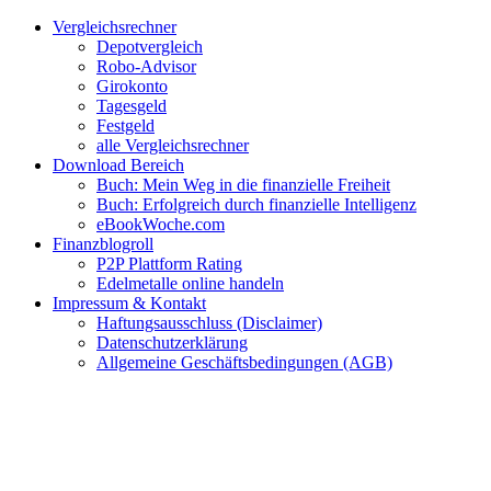
Zum
Facebook
Twitter
Instagram
Pinterest
YouTube
E-
Vergleichsrechner
Inhalt
Mail
Depotvergleich
springen
Robo-Advisor
Girokonto
Tagesgeld
Festgeld
alle Vergleichsrechner
Download Bereich
Buch: Mein Weg in die finanzielle Freiheit
Buch: Erfolgreich durch finanzielle Intelligenz
eBookWoche.com
Finanzblogroll
P2P Plattform Rating
Edelmetalle online handeln
Impressum & Kontakt
Haftungsausschluss (Disclaimer)
Datenschutzerklärung
Allgemeine Geschäftsbedingungen (AGB)