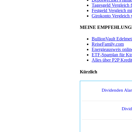
Tagesgeld Vergleich 
Festgeld Vergleich mi
Girokonto Vergleich 
MEINE EMPFEHLUNG
BullionVault Edelmet
ReiseFamily.com
Energieausweis onlin
ETF-Sparplan für Ki
Alles über P2P Kredi
Kürzlich
Dividenden Ala
Divi