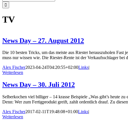
nach:
TV
News Day – 27. August 2012
Die 10 besten Tricks, um das meiste aus Riester herauszuholen Fast j
muss nur wissen wie. Die Riester-Rente ist der Verkaufsschlager bei
Alex Fischer
2023-04-24T04:20:55+02:00
Links
|
Weiterlesen
News Day – 30. Juli 2012
Selberkochen viel billiger – 14 krasse Beispiele „Was gibt’s heute zu
Denn: Wer zum Fertigprodukt greift, zahlt ordentlich drauf. Zu die
Alex Fischer
2017-02-11T19:48:08+01:00
Links
|
Weiterlesen