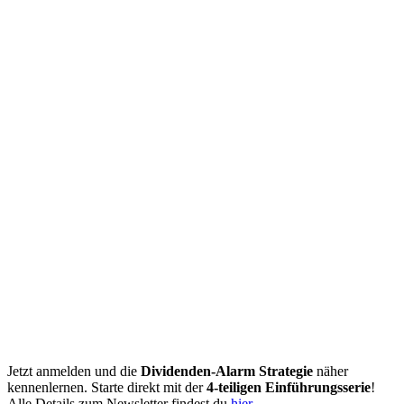
Jetzt anmelden und die
Dividenden-Alarm Strategie
näher
kennenlernen. Starte direkt mit der
4-teiligen Einführungsserie
!
Alle Details zum Newsletter findest du
hier