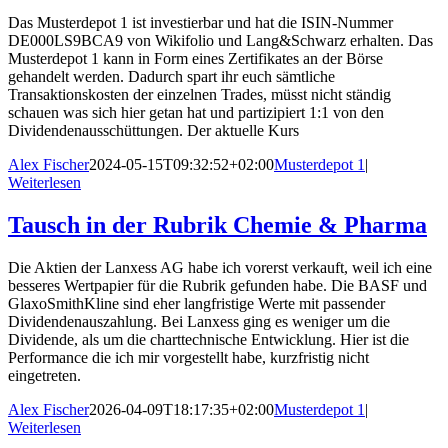
Das Musterdepot 1 ist investierbar und hat die ISIN-Nummer
DE000LS9BCA9 von Wikifolio und Lang&Schwarz erhalten. Das
Musterdepot 1 kann in Form eines Zertifikates an der Börse
gehandelt werden. Dadurch spart ihr euch sämtliche
Transaktionskosten der einzelnen Trades, müsst nicht ständig
schauen was sich hier getan hat und partizipiert 1:1 von den
Dividendenausschüttungen. Der aktuelle Kurs
Alex Fischer
2024-05-15T09:32:52+02:00
Musterdepot 1
|
Weiterlesen
Tausch in der Rubrik Chemie & Pharma
Die Aktien der Lanxess AG habe ich vorerst verkauft, weil ich eine
besseres Wertpapier für die Rubrik gefunden habe. Die BASF und
GlaxoSmithKline sind eher langfristige Werte mit passender
Dividendenauszahlung. Bei Lanxess ging es weniger um die
Dividende, als um die charttechnische Entwicklung. Hier ist die
Performance die ich mir vorgestellt habe, kurzfristig nicht
eingetreten.
Alex Fischer
2026-04-09T18:17:35+02:00
Musterdepot 1
|
Weiterlesen