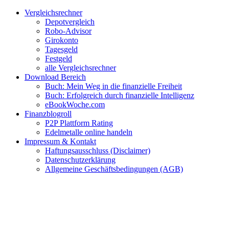
Zum
Facebook
Twitter
Instagram
Pinterest
YouTube
E-
Vergleichsrechner
Inhalt
Mail
Depotvergleich
springen
Robo-Advisor
Girokonto
Tagesgeld
Festgeld
alle Vergleichsrechner
Download Bereich
Buch: Mein Weg in die finanzielle Freiheit
Buch: Erfolgreich durch finanzielle Intelligenz
eBookWoche.com
Finanzblogroll
P2P Plattform Rating
Edelmetalle online handeln
Impressum & Kontakt
Haftungsausschluss (Disclaimer)
Datenschutzerklärung
Allgemeine Geschäftsbedingungen (AGB)