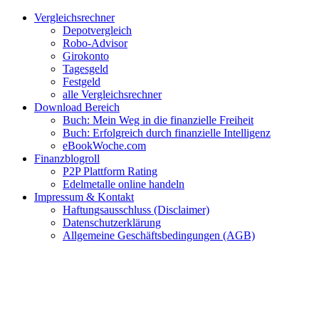
Zum
Facebook
Twitter
Instagram
Pinterest
YouTube
E-
Vergleichsrechner
Inhalt
Mail
Depotvergleich
springen
Robo-Advisor
Girokonto
Tagesgeld
Festgeld
alle Vergleichsrechner
Download Bereich
Buch: Mein Weg in die finanzielle Freiheit
Buch: Erfolgreich durch finanzielle Intelligenz
eBookWoche.com
Finanzblogroll
P2P Plattform Rating
Edelmetalle online handeln
Impressum & Kontakt
Haftungsausschluss (Disclaimer)
Datenschutzerklärung
Allgemeine Geschäftsbedingungen (AGB)