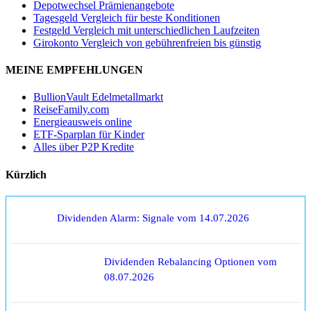
Depotwechsel Prämienangebote
Tagesgeld Vergleich für beste Konditionen
Festgeld Vergleich mit unterschiedlichen Laufzeiten
Girokonto Vergleich von gebührenfreien bis günstig
MEINE EMPFEHLUNGEN
BullionVault Edelmetallmarkt
ReiseFamily.com
Energieausweis online
ETF-Sparplan für Kinder
Alles über P2P Kredite
Kürzlich
Dividenden Alarm: Signale vom 14.07.2026
Dividenden Rebalancing Optionen vom
08.07.2026