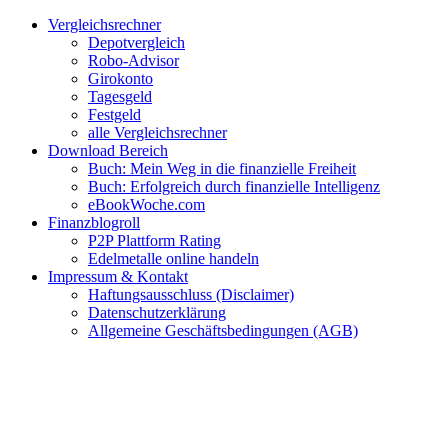
Zum
Facebook
Twitter
Instagram
Pinterest
YouTube
E-
Vergleichsrechner
Inhalt
Mail
Depotvergleich
springen
Robo-Advisor
Girokonto
Tagesgeld
Festgeld
alle Vergleichsrechner
Download Bereich
Buch: Mein Weg in die finanzielle Freiheit
Buch: Erfolgreich durch finanzielle Intelligenz
eBookWoche.com
Finanzblogroll
P2P Plattform Rating
Edelmetalle online handeln
Impressum & Kontakt
Haftungsausschluss (Disclaimer)
Datenschutzerklärung
Allgemeine Geschäftsbedingungen (AGB)