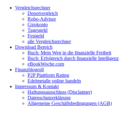
Zum
Facebook
Twitter
Instagram
Pinterest
YouTube
E-
Vergleichsrechner
Inhalt
Mail
Depotvergleich
springen
Robo-Advisor
Girokonto
Tagesgeld
Festgeld
alle Vergleichsrechner
Download Bereich
Buch: Mein Weg in die finanzielle Freiheit
Buch: Erfolgreich durch finanzielle Intelligenz
eBookWoche.com
Finanzblogroll
P2P Plattform Rating
Edelmetalle online handeln
Impressum & Kontakt
Haftungsausschluss (Disclaimer)
Datenschutzerklärung
Allgemeine Geschäftsbedingungen (AGB)