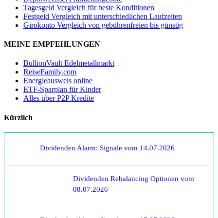
Tagesgeld Vergleich für beste Konditionen
Festgeld Vergleich mit unterschiedlichen Laufzeiten
Girokonto Vergleich von gebührenfreien bis günstig
MEINE EMPFEHLUNGEN
BullionVault Edelmetallmarkt
ReiseFamily.com
Energieausweis online
ETF-Sparplan für Kinder
Alles über P2P Kredite
Kürzlich
Dividenden Alarm: Signale vom 14.07.2026
Dividenden Rebalancing Optionen vom
08.07.2026