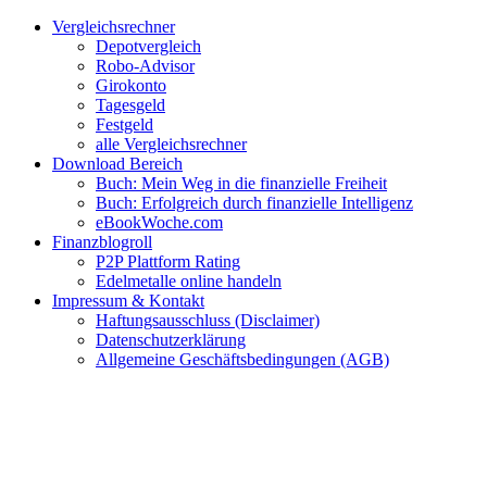
Zum
Facebook
Twitter
Instagram
Pinterest
YouTube
E-
Vergleichsrechner
Inhalt
Mail
Depotvergleich
springen
Robo-Advisor
Girokonto
Tagesgeld
Festgeld
alle Vergleichsrechner
Download Bereich
Buch: Mein Weg in die finanzielle Freiheit
Buch: Erfolgreich durch finanzielle Intelligenz
eBookWoche.com
Finanzblogroll
P2P Plattform Rating
Edelmetalle online handeln
Impressum & Kontakt
Haftungsausschluss (Disclaimer)
Datenschutzerklärung
Allgemeine Geschäftsbedingungen (AGB)