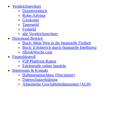
Zum
Facebook
Twitter
Instagram
Pinterest
YouTube
E-
Vergleichsrechner
Inhalt
Mail
Depotvergleich
springen
Robo-Advisor
Girokonto
Tagesgeld
Festgeld
alle Vergleichsrechner
Download Bereich
Buch: Mein Weg in die finanzielle Freiheit
Buch: Erfolgreich durch finanzielle Intelligenz
eBookWoche.com
Finanzblogroll
P2P Plattform Rating
Edelmetalle online handeln
Impressum & Kontakt
Haftungsausschluss (Disclaimer)
Datenschutzerklärung
Allgemeine Geschäftsbedingungen (AGB)