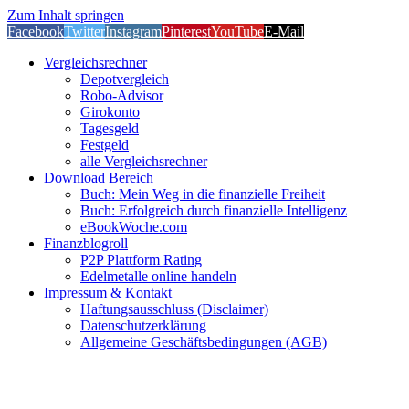
Zum Inhalt springen
Facebook
Twitter
Instagram
Pinterest
YouTube
E-Mail
Vergleichsrechner
Depotvergleich
Robo-Advisor
Girokonto
Tagesgeld
Festgeld
alle Vergleichsrechner
Download Bereich
Buch: Mein Weg in die finanzielle Freiheit
Buch: Erfolgreich durch finanzielle Intelligenz
eBookWoche.com
Finanzblogroll
P2P Plattform Rating
Edelmetalle online handeln
Impressum & Kontakt
Haftungsausschluss (Disclaimer)
Datenschutzerklärung
Allgemeine Geschäftsbedingungen (AGB)