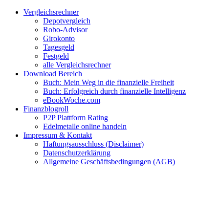
Zum
Facebook
Twitter
Instagram
Pinterest
YouTube
E-
Vergleichsrechner
Inhalt
Mail
Depotvergleich
springen
Robo-Advisor
Girokonto
Tagesgeld
Festgeld
alle Vergleichsrechner
Download Bereich
Buch: Mein Weg in die finanzielle Freiheit
Buch: Erfolgreich durch finanzielle Intelligenz
eBookWoche.com
Finanzblogroll
P2P Plattform Rating
Edelmetalle online handeln
Impressum & Kontakt
Haftungsausschluss (Disclaimer)
Datenschutzerklärung
Allgemeine Geschäftsbedingungen (AGB)