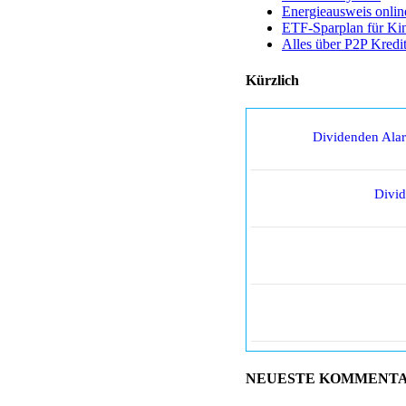
Energieausweis onlin
ETF-Sparplan für Ki
Alles über P2P Kredi
Kürzlich
Dividenden Ala
Divi
NEUESTE KOMMENT