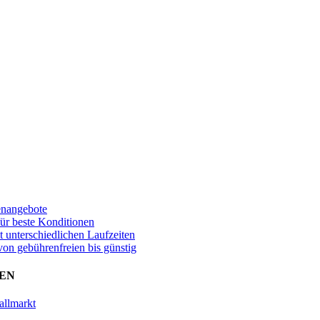
enangebote
für beste Konditionen
t unterschiedlichen Laufzeiten
von gebührenfreien bis günstig
EN
allmarkt