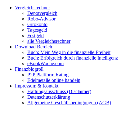
Zum
Facebook
Twitter
Instagram
Pinterest
YouTube
E-
Vergleichsrechner
Inhalt
Mail
Depotvergleich
springen
Robo-Advisor
Girokonto
Tagesgeld
Festgeld
alle Vergleichsrechner
Download Bereich
Buch: Mein Weg in die finanzielle Freiheit
Buch: Erfolgreich durch finanzielle Intelligenz
eBookWoche.com
Finanzblogroll
P2P Plattform Rating
Edelmetalle online handeln
Impressum & Kontakt
Haftungsausschluss (Disclaimer)
Datenschutzerklärung
Allgemeine Geschäftsbedingungen (AGB)