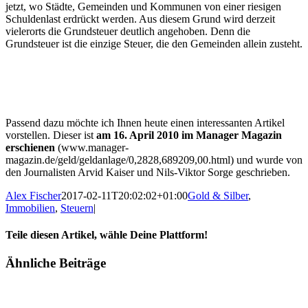
jetzt, wo Städte, Gemeinden und Kommunen von einer riesigen
Schuldenlast erdrückt werden. Aus diesem Grund wird derzeit
vielerorts die Grundsteuer deutlich angehoben. Denn die
Grundsteuer ist die einzige Steuer, die den Gemeinden allein zusteht.
Passend dazu möchte ich Ihnen heute einen interessanten Artikel
vorstellen. Dieser ist
am 16. April 2010 im Manager Magazin
erschienen
(www.manager-
magazin.de/geld/geldanlage/0,2828,689209,00.html) und wurde von
den Journalisten Arvid Kaiser und Nils-Viktor Sorge geschrieben.
Alex Fischer
2017-02-11T20:02:02+01:00
Gold & Silber
,
Immobilien
,
Steuern
|
Teile diesen Artikel, wähle Deine Plattform!
Facebook
Twitter
Reddit
LinkedIn
Tumblr
Pinterest
Vk
E-
Ähnliche Beiträge
Mail