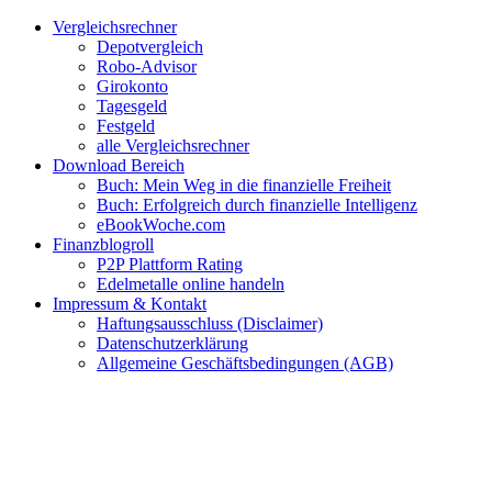
Zum
Facebook
Twitter
Instagram
Pinterest
YouTube
E-
Vergleichsrechner
Inhalt
Mail
Depotvergleich
springen
Robo-Advisor
Girokonto
Tagesgeld
Festgeld
alle Vergleichsrechner
Download Bereich
Buch: Mein Weg in die finanzielle Freiheit
Buch: Erfolgreich durch finanzielle Intelligenz
eBookWoche.com
Finanzblogroll
P2P Plattform Rating
Edelmetalle online handeln
Impressum & Kontakt
Haftungsausschluss (Disclaimer)
Datenschutzerklärung
Allgemeine Geschäftsbedingungen (AGB)