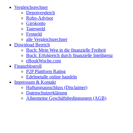
Zum
Facebook
Twitter
Instagram
Pinterest
YouTube
E-
Vergleichsrechner
Inhalt
Mail
Depotvergleich
springen
Robo-Advisor
Girokonto
Tagesgeld
Festgeld
alle Vergleichsrechner
Download Bereich
Buch: Mein Weg in die finanzielle Freiheit
Buch: Erfolgreich durch finanzielle Intelligenz
eBookWoche.com
Finanzblogroll
P2P Plattform Rating
Edelmetalle online handeln
Impressum & Kontakt
Haftungsausschluss (Disclaimer)
Datenschutzerklärung
Allgemeine Geschäftsbedingungen (AGB)