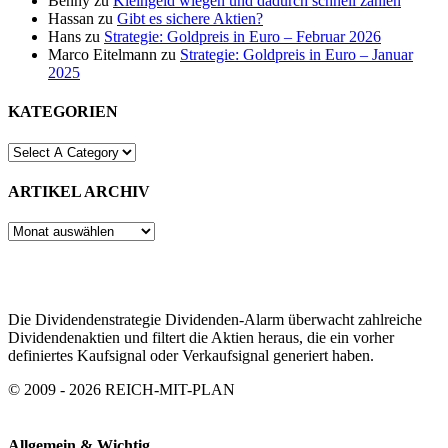
Benny
zu
Kleingeld wiegen und dadurch schnell zählen
Hassan
zu
Gibt es sichere Aktien?
Hans
zu
Strategie: Goldpreis in Euro – Februar 2026
Marco Eitelmann
zu
Strategie: Goldpreis in Euro – Januar
2025
KATEGORIEN
ARTIKEL ARCHIV
ARTIKEL
ARCHIV
Die Dividendenstrategie Dividenden-Alarm überwacht zahlreiche
Dividendenaktien und filtert die Aktien heraus, die ein vorher
definiertes Kaufsignal oder Verkaufsignal generiert haben.
© 2009 - 2026 REICH-MIT-PLAN
Allgemein & Wichtig