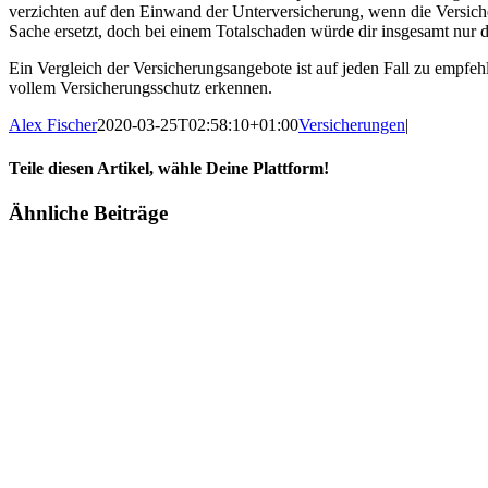
verzichten auf den Einwand der Unterversicherung, wenn die Versic
Sache ersetzt, doch bei einem Totalschaden würde dir insgesamt nur d
Ein Vergleich der Versicherungsangebote ist auf jeden Fall zu empfeh
vollem Versicherungsschutz erkennen.
Alex Fischer
2020-03-25T02:58:10+01:00
Versicherungen
|
Teile diesen Artikel, wähle Deine Plattform!
Facebook
Twitter
Reddit
LinkedIn
Tumblr
Pinterest
Vk
E-
Ähnliche Beiträge
Mail