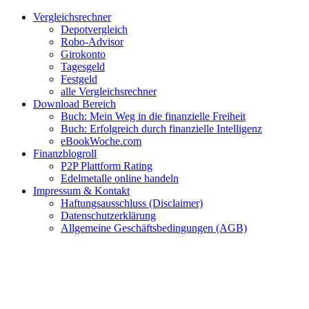
Zum
Facebook
Twitter
Instagram
Pinterest
YouTube
E-
Vergleichsrechner
Inhalt
Mail
Depotvergleich
springen
Robo-Advisor
Girokonto
Tagesgeld
Festgeld
alle Vergleichsrechner
Download Bereich
Buch: Mein Weg in die finanzielle Freiheit
Buch: Erfolgreich durch finanzielle Intelligenz
eBookWoche.com
Finanzblogroll
P2P Plattform Rating
Edelmetalle online handeln
Impressum & Kontakt
Haftungsausschluss (Disclaimer)
Datenschutzerklärung
Allgemeine Geschäftsbedingungen (AGB)