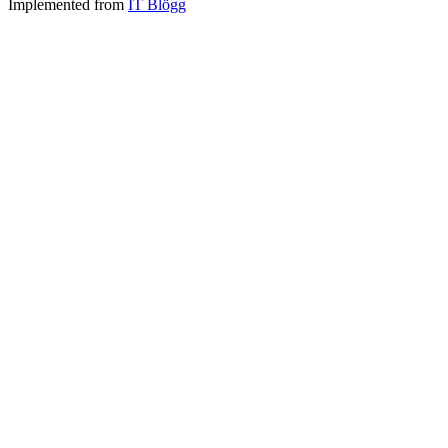
Implemented from
IT Blögg