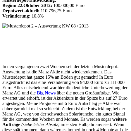
Musterdepot-Entwicklung:
Beginn 22.Oktober 2012:
100.000,00 Euro
Depotwert aktuell:
110.796,75 Euro
Veränderung:
10,8%
In den vergangenen zwei Wochen seit der letzten Musterdepot-
Auswertung ist die Manz Aktie nicht wiederzukennen. Das
Musterdepot hat ganze 15% an Boden gut gemacht! In Euro
ausgedrückt ist das eine Veränderung von 94.000 Euro zu 111.000
Euro. Alles entscheidend war hier die deutliche Unterbewertung der
Manz AG und die
Big News
über die neuen Großaufträge. Wie
erwartet und erhofft, ist der Aktienkurs in der Spitze bis auf 27 Euro
angestiegen. Meine Prognose mit 6 Euro Aufschlag je Aktie war
daher gar nicht mal so schlecht. Zudem ist die Entwicklung bei der
Manz AG, weg von der schwachen Solarbranche, ein gutes Signal
für die kommenden Wochen und Monate. Es werden sogar
weitere
Aufträge
(siehe letzter Absatz)
im ersten Halbjahr anvisiert. Wenn
diese spät kommen, dann wären es immerhin noch 4 Monate auf die