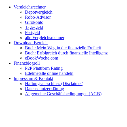
Zum
Facebook
Twitter
Instagram
Pinterest
YouTube
E-
Vergleichsrechner
Inhalt
Mail
Depotvergleich
springen
Robo-Advisor
Girokonto
Tagesgeld
Festgeld
alle Vergleichsrechner
Download Bereich
Buch: Mein Weg in die finanzielle Freiheit
Buch: Erfolgreich durch finanzielle Intelligenz
eBookWoche.com
Finanzblogroll
P2P Plattform Rating
Edelmetalle online handeln
Impressum & Kontakt
Haftungsausschluss (Disclaimer)
Datenschutzerklärung
Allgemeine Geschäftsbedingungen (AGB)