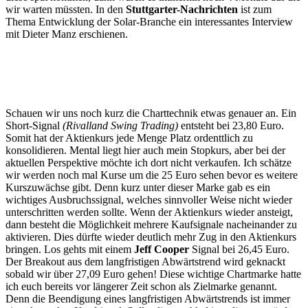
wir warten müssten. In den
Stuttgarter-Nachrichten
ist zum
Thema Entwicklung der Solar-Branche ein interessantes Interview
mit Dieter Manz erschienen.
Schauen wir uns noch kurz die Charttechnik etwas genauer an. Ein
Short-Signal
(Rivalland Swing Trading)
entsteht bei 23,80 Euro.
Somit hat der Aktienkurs jede Menge Platz ordenttlich zu
konsolidieren. Mental liegt hier auch mein Stopkurs, aber bei der
aktuellen Perspektive möchte ich dort nicht verkaufen. Ich schätze
wir werden noch mal Kurse um die 25 Euro sehen bevor es weitere
Kurszuwächse gibt. Denn kurz unter dieser Marke gab es ein
wichtiges Ausbruchssignal, welches sinnvoller Weise nicht wieder
unterschritten werden sollte. Wenn der Aktienkurs wieder ansteigt,
dann besteht die Möglichkeit mehrere Kaufsignale nacheinander zu
aktivieren. Dies dürfte wieder deutlich mehr Zug in den Aktienkurs
bringen. Los gehts mit einem
Jeff Cooper
Signal bei 26,45 Euro.
Der Breakout aus dem langfristigen Abwärtstrend wird geknackt
sobald wir über 27,09 Euro gehen! Diese wichtige Chartmarke hatte
ich euch bereits vor längerer Zeit schon als Zielmarke genannt.
Denn die Beendigung eines langfristigen Abwärtstrends ist immer