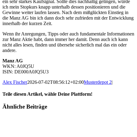
ein sehr starkes Kaufsignal. Sollte dies nachhaltig gelingen, würde
ich mein Stopkurs knapp unterhalb dessen positionieren und die
Gewinne weiter laufen lassen. Nach dem mißglückten Einstieg in
die Manz AG bin ich dann doch sehr zufrieden mit der Entwicklung
innerhalb der kurzen Zeit.
Wenn ihr Anregungen, Tipps oder auch fundamentale Informationen
zur Manz Aktie habt, dann immer her damit. Denn auch ich kann
nicht alles lesen, finden und übersehe sicherlich mal das ein oder
andere.
Manz AG
WKN: A0JQ5U
ISIN: DE000A0JQ5U3
Alex Fischer
2026-07-02T08:56:12+02:00
Musterdepot 2
|
Teile diesen Artikel, wähle Deine Plattform!
Facebook
Twitter
Reddit
LinkedIn
Tumblr
Pinterest
Vk
E-
Ähnliche Beiträge
Mail