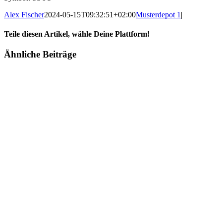
Alex Fischer
2024-05-15T09:32:51+02:00
Musterdepot 1
|
Teile diesen Artikel, wähle Deine Plattform!
Facebook
Twitter
Reddit
LinkedIn
Tumblr
Pinterest
Vk
E-
Ähnliche Beiträge
Mail