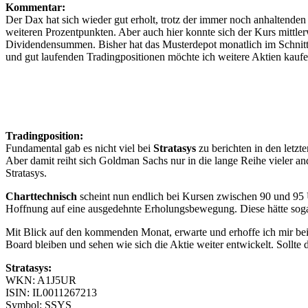
Kommentar:
Der Dax hat sich wieder gut erholt, trotz der immer noch anhaltende
weiteren Prozentpunkten. Aber auch hier konnte sich der Kurs mittle
Dividendensummen. Bisher hat das Musterdepot monatlich im Schnitt 2
und gut laufenden Tradingpositionen möchte ich weitere Aktien kau
Tradingposition:
Fundamental gab es nicht viel bei
Stratasys
zu berichten in den letz
Aber damit reiht sich Goldman Sachs nur in die lange Reihe vieler a
Stratasys.
Charttechnisch
scheint nun endlich bei Kursen zwischen 90 und 95 
Hoffnung auf eine ausgedehnte Erholungsbewegung. Diese hätte soga
Mit Blick auf den kommenden Monat, erwarte und erhoffe ich mir bei
Board bleiben und sehen wie sich die Aktie weiter entwickelt. Sollt
Stratasys:
WKN: A1J5UR
ISIN: IL0011267213
Symbol: SSYS