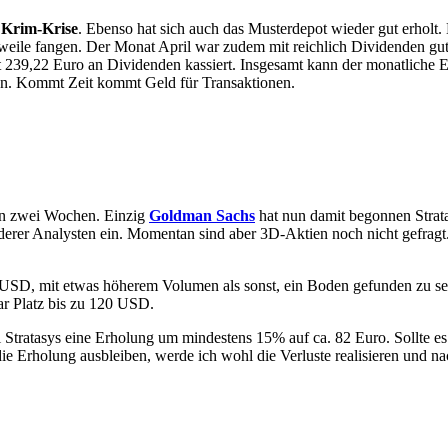
n
Krim-Krise
. Ebenso hat sich auch das Musterdepot wieder gut erholt.
rweile fangen. Der Monat April war zudem mit reichlich Dividenden gu
39,22 Euro an Dividenden kassiert. Insgesamt kann der monatliche Ertr
fen. Kommt Zeit kommt Geld für Transaktionen.
ten zwei Wochen. Einzig
Goldman Sachs
hat nun damit begonnen Strat
nderer Analysten ein. Momentan sind aber 3D-Aktien noch nicht gefragt
USD, mit etwas höherem Volumen als sonst, ein Boden gefunden zu sein
r Platz bis zu 120 USD.
 Stratasys eine Erholung um mindestens 15% auf ca. 82 Euro. Sollte e
e die Erholung ausbleiben, werde ich wohl die Verluste realisieren un