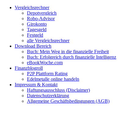
Zum
Facebook
Twitter
Instagram
Pinterest
YouTube
E-
Vergleichsrechner
Inhalt
Mail
Depotvergleich
springen
Robo-Advisor
Girokonto
Tagesgeld
Festgeld
alle Vergleichsrechner
Download Bereich
Buch: Mein Weg in die finanzielle Freiheit
Buch: Erfolgreich durch finanzielle Intelligenz
eBookWoche.com
Finanzblogroll
P2P Plattform Rating
Edelmetalle online handeln
Impressum & Kontakt
Haftungsausschluss (Disclaimer)
Datenschutzerklärung
Allgemeine Geschäftsbedingungen (AGB)