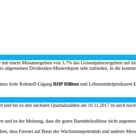
e mit einem Monatsergebnis von 3,7% das Gesamtjahresergebnis auf i
des allgemeinen Dividenden-Musterdepots sehr zufrieden. In die kommen
 einen Seite Rohstoff-Gigang
BHP Billiton
und Lebensmittelproduzent
G
und bis zu den nächsten Quartalszahlen am 10.11.2017 ist auch noch g
rt und ist der Meinung, dass die guten Barmittelzuflüsse nicht angeme
eiben, dass Freenet auf Basis des Wachstumspotentials und anderer Mes