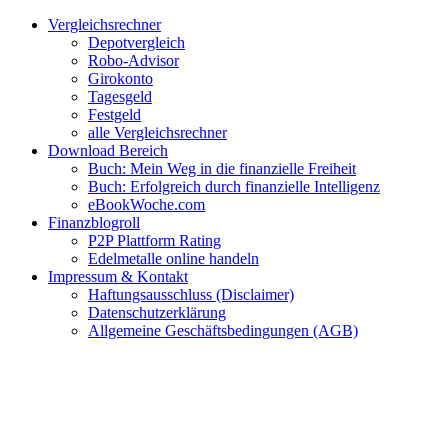
Zum
Facebook
Twitter
Instagram
Pinterest
YouTube
E-
Vergleichsrechner
Inhalt
Mail
Depotvergleich
springen
Robo-Advisor
Girokonto
Tagesgeld
Festgeld
alle Vergleichsrechner
Download Bereich
Buch: Mein Weg in die finanzielle Freiheit
Buch: Erfolgreich durch finanzielle Intelligenz
eBookWoche.com
Finanzblogroll
P2P Plattform Rating
Edelmetalle online handeln
Impressum & Kontakt
Haftungsausschluss (Disclaimer)
Datenschutzerklärung
Allgemeine Geschäftsbedingungen (AGB)