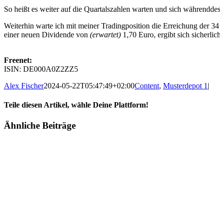
So heißt es weiter auf die Quartalszahlen warten und sich während
Weiterhin warte ich mit meiner Tradingposition die Erreichung der 3
einer neuen Dividende von
(erwartet)
1,70 Euro, ergibt sich sicherli
Freenet:
ISIN: DE000A0Z2ZZ5
Alex Fischer
2024-05-22T05:47:49+02:00
Content
,
Musterdepot 1
|
Teile diesen Artikel, wähle Deine Plattform!
Facebook
Twitter
Reddit
LinkedIn
Tumblr
Pinterest
Vk
E-
Ähnliche Beiträge
Mail