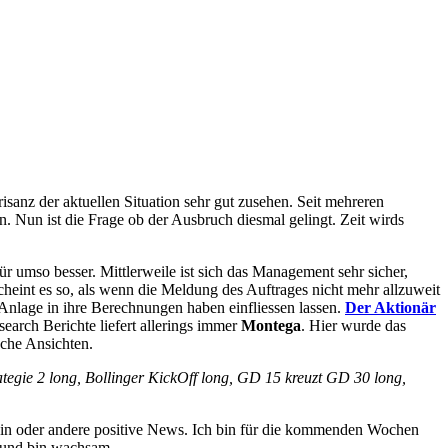
isanz der aktuellen Situation sehr gut zusehen. Seit mehreren
. Nun ist die Frage ob der Ausbruch diesmal gelingt. Zeit wirds
ür umso besser. Mittlerweile ist sich das Management sehr sicher,
heint es so, als wenn die Meldung des Auftrages nicht mehr allzuweit
 Anlage in ihre Berechnungen haben einfliessen lassen.
Der Aktionär
earch Berichte liefert allerings immer
Montega
. Hier wurde das
che Ansichten.
rategie 2 long, Bollinger KickOff long, GD 15 kreuzt GD 30 long,
 ein oder andere positive News. Ich bin für die kommenden Wochen
e und bin wachsam.