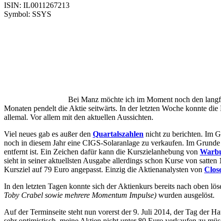
ISIN: IL0011267213
Symbol: SSYS
Bei Manz möchte ich im Moment noch den langfrist
Monaten pendelt die Aktie seitwärts. In der letzten Woche konnte die
allemal. Vor allem mit den aktuellen Aussichten.
Viel neues gab es außer den
Quartalszahlen
nicht zu berichten. Im G
noch in diesem Jahr eine CIGS-Solaranlage zu verkaufen. Im Grunde i
entfernt ist. Ein Zeichen dafür kann die Kurszielanhebung von
Warbu
sieht in seiner aktuellsten Ausgabe allerdings schon Kurse von satten
Kursziel auf 79 Euro angepasst. Einzig die Aktienanalysten von
Clos
In den letzten Tagen konnte sich der Aktienkurs bereits nach oben 
Toby Crabel sowie mehrere Momentum Impulse)
wurden ausgelöst.
Auf der Terminseite steht nun vorerst der 9. Juli 2014, der Tag de
sehr optimistisch, meine Aktien nicht unter 80 Euro verkaufen zu müs