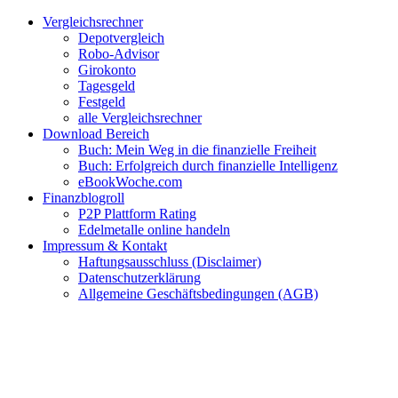
Zum
Facebook
Twitter
Instagram
Pinterest
YouTube
E-
Vergleichsrechner
Inhalt
Mail
Depotvergleich
springen
Robo-Advisor
Girokonto
Tagesgeld
Festgeld
alle Vergleichsrechner
Download Bereich
Buch: Mein Weg in die finanzielle Freiheit
Buch: Erfolgreich durch finanzielle Intelligenz
eBookWoche.com
Finanzblogroll
P2P Plattform Rating
Edelmetalle online handeln
Impressum & Kontakt
Haftungsausschluss (Disclaimer)
Datenschutzerklärung
Allgemeine Geschäftsbedingungen (AGB)