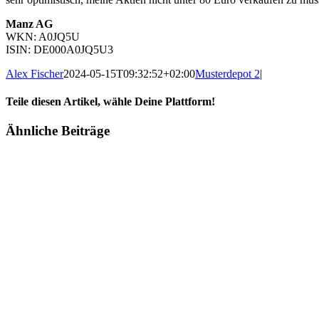
Manz AG
WKN: A0JQ5U
ISIN: DE000A0JQ5U3
Alex Fischer
2024-05-15T09:32:52+02:00
Musterdepot 2
|
Teile diesen Artikel, wähle Deine Plattform!
Facebook
Twitter
Reddit
LinkedIn
Tumblr
Pinterest
Vk
E-
Ähnliche Beiträge
Mail