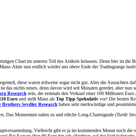
igen Chart im unteren Teil des Artikels belassen. Denn hier ist die Br
 Manz-Aktie nun endlich wieder ans obere Ende der Tradingrange laufen
egenteil, diese waren teilweise sogar nicht gut. Aber die Aussichten daf
st das nichts neues, denn davon wird seit Monaten geredet, aber nun sc
rg Research
sein, die erstmals den Verkauf einer 100 Millionen Euro
110 Euro
und stellt Manz als
Top Tipp Spekulativ
vor! Die besten Res
e Brothers Seydler Research
haben sehr merkwürdige und pessimistis
lösen. Das Momentum nahm zu und etliche Long-Chartsignale
(Turtle St
r Hauptversammlung. Vielleicht gibt es ja im kommenden Monat noch die
sen! Bei Kursen über 80 Euro bin ich allerdings auf der Verköuferseit