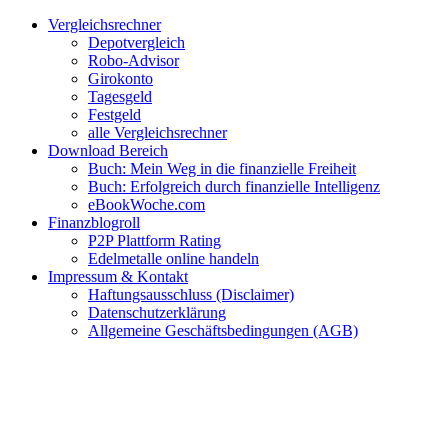
Zum
Facebook
Twitter
Instagram
Pinterest
YouTube
E-
Vergleichsrechner
Inhalt
Mail
Depotvergleich
springen
Robo-Advisor
Girokonto
Tagesgeld
Festgeld
alle Vergleichsrechner
Download Bereich
Buch: Mein Weg in die finanzielle Freiheit
Buch: Erfolgreich durch finanzielle Intelligenz
eBookWoche.com
Finanzblogroll
P2P Plattform Rating
Edelmetalle online handeln
Impressum & Kontakt
Haftungsausschluss (Disclaimer)
Datenschutzerklärung
Allgemeine Geschäftsbedingungen (AGB)