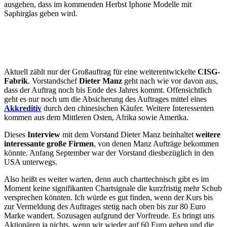
ausgehen, dass im kommenden Herbst Iphone Modelle mit
Saphirglas geben wird.
Aktuell zählt nur der Großauftrag für eine weiterentwickelte
CISG-
Fabrik
. Vorstandschef
Dieter Manz
geht nach wie vor davon aus,
dass der Auftrag noch bis Ende des Jahres kommt. Offensichtlich
geht es nur noch um die Absicherung des Auftrages mittel eines
Akkreditiv
durch den chinesischen Käufer. Weitere Interessenten
kommen aus dem Mittleren Osten, Afrika sowie Amerika.
Dieses
Interview
mit dem Vorstand Dieter Manz beinhaltet
weitere
interessante große Firmen
, von denen Manz Aufträge bekommen
könnte. Anfang September war der Vorstand diesbezüglich in den
USA unterwegs.
Also heißt es weiter warten, denn auch charttechnisch gibt es im
Moment keine signifikanten Chartsignale die kurzfristig mehr Schub
versprechen könnten. Ich würde es gut finden, wenn der Kurs bis
zur Vermeldung des Auftrages stetig nach oben bis zur 80 Euro
Marke wandert. Sozusagen aufgrund der Vorfreude. Es bringt uns
Aktionären ja nichts, wenn wir wieder auf 60 Euro gehen und die