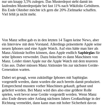
nur um knapp 3,5% zulegen. Das Musterdepot steht damit im
laufenden Musterdepotjahr bei fast 11% nach Wikifolio Gebühren.
Bis Ende Oktober möchte ich gern die 20% Zielmarke schaffen.
Viel fehlt ja nicht mehr.
Von Manz selbst gab es in den letzten 14 Tagen keine News, aber
ein Interview mit dem Vorstand. Allerdings präsentierte Apple seine
neuen Iphones und eine Apple Watch. Auf eins hätte man hier als
Manz-Aktionär hoffen können, dass Apple endlich
Saphirglas
für
seine Iphones verwendet. Dazu bräuchte es dann Maschinen von
Manz. Leider rüstet Apple nur die Apple Watch mit dem teureren
Glas aus. Daher müssen Manz Aktionäre bis zur nächsten Geräte-
Generation warten.
Dabei sei gesagt, wenn zukünftige Iphones mit Saphirglas
vorgestellt werden, dann wurden die auch bereits damit produziert.
Entsprechend mussten vorher Maschinen gekauft, gebaut und
geliefert werden. Bei Manz wird dies also eine größere Rolle
spielen, weit bevor neue Geräte vorgestellt werden. Wenn Manz
also Ende diesen oder Anfang nächsten Jahres Großaufträge in der
Richtung vermeldet, dann kann man mit hoher Sicherheit davon