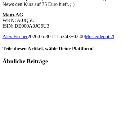
News den Kurs auf 75 Euro hieft. ;-)
Manz AG
WKN: A0JQ5U
ISIN: DE000A0JQ5U3
Alex Fischer
2026-05-30T11:53:43+02:00
Musterdepot 2
|
Teile diesen Artikel, wähle Deine Plattform!
Facebook
Twitter
Reddit
LinkedIn
Tumblr
Pinterest
Vk
E-
Ähnliche Beiträge
Mail