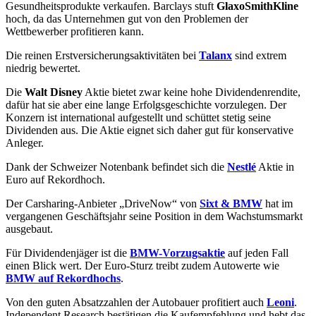
Gesundheitsprodukte verkaufen. Barclays stuft
GlaxoSmithKline
hoch, da das Unternehmen gut von den Problemen der
Wettbewerber profitieren kann.
Die reinen Erstversicherungsaktivitäten bei
Talanx
sind extrem
niedrig bewertet.
Die
Walt Disney
Aktie bietet zwar keine hohe Dividendenrendite,
dafür hat sie aber eine lange Erfolgsgeschichte vorzulegen. Der
Konzern ist international aufgestellt und schüttet stetig seine
Dividenden aus. Die Aktie eignet sich daher gut für konservative
Anleger.
Dank der Schweizer Notenbank befindet sich die
Nestlé
Aktie in
Euro auf Rekordhoch.
Der Carsharing-Anbieter „DriveNow“ von
Sixt & BMW
hat im
vergangenen Geschäftsjahr seine Position in dem Wachstumsmarkt
ausgebaut.
Für Dividendenjäger ist die
BMW-Vorzugsaktie
auf jeden Fall
einen Blick wert. Der Euro-Sturz treibt zudem Autowerte wie
BMW auf Rekordhochs
.
Von den guten Absatzzahlen der Autobauer profitiert auch
Leoni
.
Independent Research bestätigen die Kaufempfehlung und hebt das