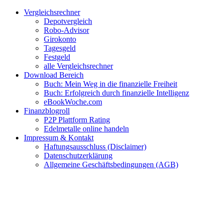
Zum
Facebook
Twitter
Instagram
Pinterest
YouTube
E-
Vergleichsrechner
Inhalt
Mail
Depotvergleich
springen
Robo-Advisor
Girokonto
Tagesgeld
Festgeld
alle Vergleichsrechner
Download Bereich
Buch: Mein Weg in die finanzielle Freiheit
Buch: Erfolgreich durch finanzielle Intelligenz
eBookWoche.com
Finanzblogroll
P2P Plattform Rating
Edelmetalle online handeln
Impressum & Kontakt
Haftungsausschluss (Disclaimer)
Datenschutzerklärung
Allgemeine Geschäftsbedingungen (AGB)