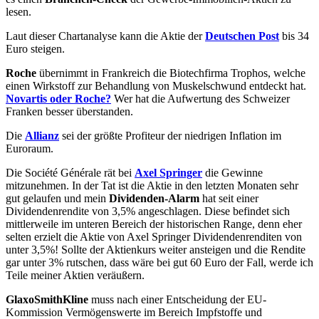
lesen.
Laut dieser Chartanalyse kann die Aktie der
Deutschen Post
bis 34
Euro steigen.
Roche
übernimmt in Frankreich die Biotechfirma Trophos, welche
einen Wirkstoff zur Behandlung von Muskelschwund entdeckt hat.
Novartis oder Roche?
Wer hat die Aufwertung des Schweizer
Franken besser überstanden.
Die
Allianz
sei der größte Profiteur der niedrigen Inflation im
Euroraum.
Die Société Générale rät bei
Axel Springer
die Gewinne
mitzunehmen. In der Tat ist die Aktie in den letzten Monaten sehr
gut gelaufen und mein
Dividenden-Alarm
hat seit einer
Dividendenrendite von 3,5% angeschlagen. Diese befindet sich
mittlerweile im unteren Bereich der historischen Range, denn eher
selten erzielt die Aktie von Axel Springer Dividendenrenditen von
unter 3,5%! Sollte der Aktienkurs weiter ansteigen und die Rendite
gar unter 3% rutschen, dass wäre bei gut 60 Euro der Fall, werde ich
Teile meiner Aktien veräußern.
GlaxoSmithKline
muss nach einer Entscheidung der EU-
Kommission Vermögenswerte im Bereich Impfstoffe und