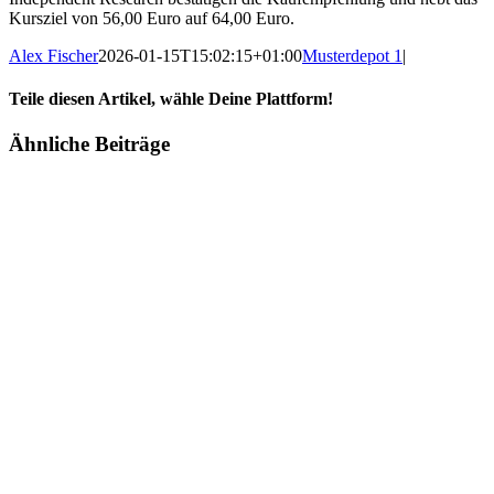
Kursziel von 56,00 Euro auf 64,00 Euro.
Alex Fischer
2026-01-15T15:02:15+01:00
Musterdepot 1
|
Teile diesen Artikel, wähle Deine Plattform!
Facebook
Twitter
Reddit
LinkedIn
Tumblr
Pinterest
Vk
E-
Ähnliche Beiträge
Mail