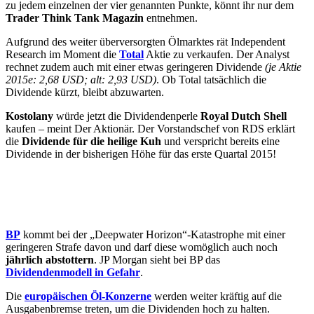
zu jedem einzelnen der vier genannten Punkte, könnt ihr nur dem
Trader Think Tank Magazin
entnehmen.
Aufgrund des weiter überversorgten Ölmarktes rät Independent
Research im Moment die
Total
Aktie zu verkaufen. Der Analyst
rechnet zudem auch mit einer etwas geringeren Dividende
(je Aktie
2015e: 2,68 USD; alt: 2,93 USD)
. Ob Total tatsächlich die
Dividende kürzt, bleibt abzuwarten.
Kostolany
würde jetzt die Dividendenperle
Royal Dutch Shell
kaufen – meint Der Aktionär. Der Vorstandschef von RDS erklärt
die
Dividende für die heilige Kuh
und verspricht bereits eine
Dividende in der bisherigen Höhe für das erste Quartal 2015!
BP
kommt bei der „Deepwater Horizon“-Katastrophe mit einer
geringeren Strafe davon und darf diese womöglich auch noch
jährlich abstottern
. JP Morgan sieht bei BP das
Dividendenmodell in Gefahr
.
Die
europäischen Öl-Konzerne
werden weiter kräftig auf die
Ausgabenbremse treten, um die Dividenden hoch zu halten.