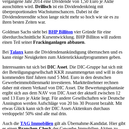
vergangene Jahr 2014 eine Dividende von 1,50 Euro je Aktie
ausschütten wird.
Drillisch
ist ein Dividendenkönig mit
überproportionalen Wachstumschancen. Dabei ist die
Dividendenrendite schon lange nicht mehr so hoch wie sie es zu
ihren besten Zeiten war.
Goldman Sachs sieht bei
BHP Billiton
vier Gründe für eine
überdurchschnittliche Kursentwicklung. BHP Billiton will zudem
einen Teil seiner
Frackinganlagen abbauen
.
Bei
Talanx
kann die Dividendenankündigung überraschen und es
kann einige Neuigkeiten zum Aktienrückkaufprogrammen geben.
Interessantes tut sich bei
DIC Asset
. Die DIC-Gruppe hat sich mit
der Beteiligungsgesellschaft KKR zusammengetan und will in den
kommenden fünf Jahren rund 5 Mrd. Euro in den deutschen
Gewerbeimmobilienmarkt investieren. Marktteilnehmer rechnen
daher mit einem Verkauf von DIC Asset. Die Bewertungsphantasie
ergibt sich aus dem NAV von DIC Asset der aktuell zwischen 12
und 13 Euro je Aktie liegt. Für andere Gesellschaften wie Deutsche
Annington werden Aufschläge von 20 bis 30 Prozent bezahlt. Mit
etwas Glück kann sich der DIC Asset-Aktienkurs durchaus
verdoppeln! 50% sind alle mal drin.
Auch die
TAG Immobilien
gilt als Übernahme-Kandidat. Hier gibt
es einen
Branchen-Check
der Gewerbe-Immobilien-Aktien zu