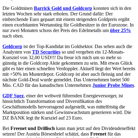
Die Goldminen
Barrick Gold und Goldcorp
konnten sich in den
letzten Wochen sehr stark erholen. Der Grund dafür: Der
einbrechende Euro gepaart mit einem steigenden Goldpreis ergibt
einen exorbitanten Wertanstieg für Goldbesitzer in der Eurozone. In
nur zwei Monaten schoss der Preis des Edelmetalls um
über 25%
nach oben.
Goldcorp
ist der Top-Kandidat im Goldsektor. Das sehen auch die
Analysten von
TD Securities
so und vergeben ein 12-Monats-
Kursziel von 32,00 USD!!! Da freue ich mich um so mehr so
günstig in die Goldcorp Aktie gekommen zu sein. Mit etwas Glück
gibt es hier einen schnellen Verdoppler. Aktuell liegt der Wert bereits
mit +50% im Musterdepot. Goldcorp ist aber auch fleissig und der
nächste Gold-Deal wurde gemeldet. Das Unternehmen bietet 500
Mio. CAD für das kanadischen Unternehmen
Junior Probe Mines
.
GDF Suez
, einer der weltweit führenden Energieversorger, ist
hinsichtlich Transformation und Diversifikation des
Geschäftsmodells hervorragend aufgestellt, was mittelfristig die
Marktposition stärken und Gewinnwachstum generieren wird. Die
DZ BANK legt ihr Kursziel auf 23 Euro.
Bei
Freenet und Drillisch
kann man jetzt auf den Dividendeneffekt
setzen! Der Austria Börsenbrief schätzt, dass
Freenet
für das