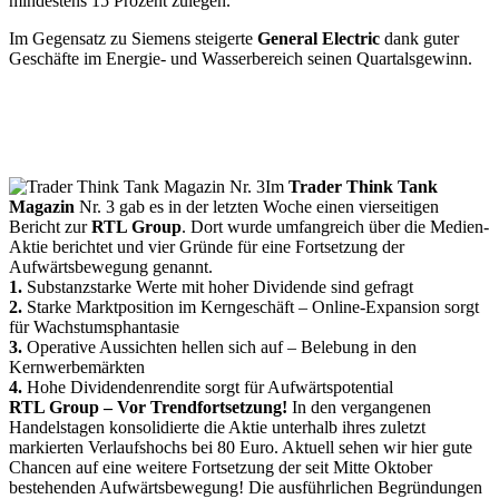
mindestens 15 Prozent zulegen.
Im Gegensatz zu Siemens steigerte
General Electric
dank guter
Geschäfte im Energie- und Wasserbereich seinen Quartalsgewinn.
Im
Trader Think Tank
Magazin
Nr. 3 gab es in der letzten Woche einen vierseitigen
Bericht zur
RTL Group
. Dort wurde umfangreich über die Medien-
Aktie berichtet und vier Gründe für eine Fortsetzung der
Aufwärtsbewegung genannt.
1.
Substanzstarke Werte mit hoher Dividende sind gefragt
2.
Starke Marktposition im Kerngeschäft – Online-Expansion sorgt
für Wachstumsphantasie
3.
Operative Aussichten hellen sich auf – Belebung in den
Kernwerbemärkten
4.
Hohe Dividendenrendite sorgt für Aufwärtspotential
RTL Group – Vor Trendfortsetzung!
In den vergangenen
Handelstagen konsolidierte die Aktie unterhalb ihres zuletzt
markierten Verlaufshochs bei 80 Euro. Aktuell sehen wir hier gute
Chancen auf eine weitere Fortsetzung der seit Mitte Oktober
bestehenden Aufwärtsbewegung! Die ausführlichen Begründungen