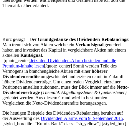
überflogen werden. Mit Beispielen und Grafiken habe ich dort die
Thematik näher erläutert.
Kurz gesagt – Der
Grundgedanke des Dividenden-Rebalancings
:
Man trennt sich von Aktien welche ein
Verkaufsignal
generiert
haben und investiert das Kapital in vergleichbare Aktien mit einem
aktuellen
Kaufsignal
.
[quote_center]
Jetzt den Dividenden-Alarm bestellen und alle
Premium-Inhalte lesen
[/quote_center] Somit werden Teile des
Vermögens in branchengleiche Aktien mit einer
höherer
Dividendenrendite
umgeschichtet und erzielen damit in Zukunft
höhere Dividendenerträge. Um einen realen Vergleich einzelner
Positionen anstellen zukönnen, muss der Blick immer auf die
Netto-
Dividendenerträge
(Thematik Abgeltungssteuer & Quellensteuer)
gerichtet werden. Aus diesem Grund wird in bestimmten
Vergleichen die Netto-Dividendenrendite herangezogen.
Die heutigen Beispiele des Dividenden-Rebalancing beruhen auf
der Auswertung des
Dividenden-Alarms vom 9. September 2015
.
[styled_box title=“Rubrik Bank“ class=“sb_yellow“] [/styled_box]