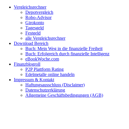
Zum
Facebook
Twitter
Instagram
Pinterest
YouTube
E-
Vergleichsrechner
Inhalt
Mail
Depotvergleich
springen
Robo-Advisor
Girokonto
Tagesgeld
Festgeld
alle Vergleichsrechner
Download Bereich
Buch: Mein Weg in die finanzielle Freiheit
Buch: Erfolgreich durch finanzielle Intelligenz
eBookWoche.com
Finanzblogroll
P2P Plattform Rating
Edelmetalle online handeln
Impressum & Kontakt
Haftungsausschluss (Disclaimer)
Datenschutzerklärung
Allgemeine Geschäftsbedingungen (AGB)