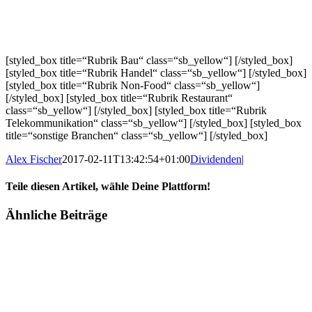
[styled_box title=“Rubrik Bau“ class=“sb_yellow“] [/styled_box]
[styled_box title=“Rubrik Handel“ class=“sb_yellow“] [/styled_box]
[styled_box title=“Rubrik Non-Food“ class=“sb_yellow“]
[/styled_box] [styled_box title=“Rubrik Restaurant“
class=“sb_yellow“] [/styled_box] [styled_box title=“Rubrik
Telekommunikation“ class=“sb_yellow“] [/styled_box] [styled_box
title=“sonstige Branchen“ class=“sb_yellow“] [/styled_box]
Alex Fischer
2017-02-11T13:42:54+01:00
Dividenden
|
Teile diesen Artikel, wähle Deine Plattform!
Facebook
Twitter
Reddit
LinkedIn
Tumblr
Pinterest
Vk
E-
Ähnliche Beiträge
Mail