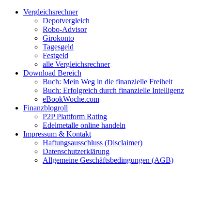
Zum
Facebook
Twitter
Instagram
Pinterest
YouTube
E-
Vergleichsrechner
Inhalt
Mail
Depotvergleich
springen
Robo-Advisor
Girokonto
Tagesgeld
Festgeld
alle Vergleichsrechner
Download Bereich
Buch: Mein Weg in die finanzielle Freiheit
Buch: Erfolgreich durch finanzielle Intelligenz
eBookWoche.com
Finanzblogroll
P2P Plattform Rating
Edelmetalle online handeln
Impressum & Kontakt
Haftungsausschluss (Disclaimer)
Datenschutzerklärung
Allgemeine Geschäftsbedingungen (AGB)