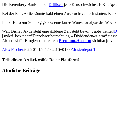
Die Berenberg Bank rät bei
Drillisch
jede Kursschwäche als Kaufgelege
Bei der RTL Aktie könnte bald einen Ausbruchsversuch starten. Kurzfri
In der Euro am Sonntag gab es eine kurze Wunschanalyse der Woch
Walt Disney Aktie steht eine goldene Zeit steht bevor.[quote_center]
D
[styled_box title=“Einzelwertbetrachtung – Dividenden-Alarm“ clas
Aktien ist für Blogleser mit einem
Premium-Account
sichtbar.[divid
Alex Fischer
2026-01-15T15:02:16+01:00
Musterdepot 1
|
Teile diesen Artikel, wähle Deine Plattform!
Facebook
Twitter
Reddit
LinkedIn
Tumblr
Pinterest
Vk
E-
Ähnliche Beiträge
Mail