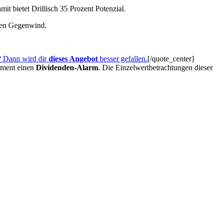
t bietet Drillisch 35 Prozent Potenzial.
rken Gegenwind.
? Dann wird dir
dieses Angebot
besser gefallen.
[/quote_center]
oment einen
Dividenden-Alarm
. Die Einzelwertbetrachtungen dieser