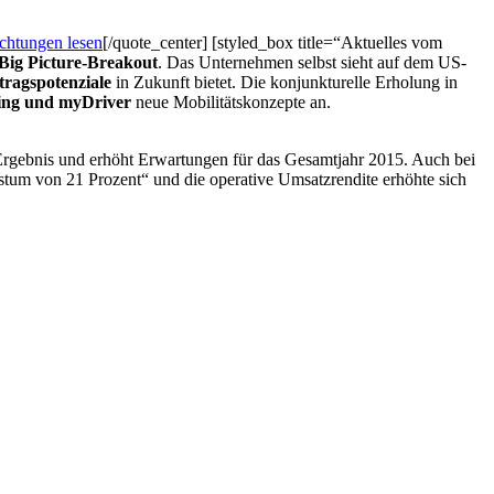
achtungen lesen
[/quote_center] [styled_box title=“Aktuelles vom
Big Picture-Breakout
. Das Unternehmen selbst sieht auf dem US-
ragspotenziale
in Zukunft bietet. Die konjunkturelle Erholung in
ing und myDriver
neue Mobilitätskonzepte an.
s Ergebnis und erhöht Erwartungen für das Gesamtjahr 2015. Auch bei
stum von 21 Prozent“ und die operative Umsatzrendite erhöhte sich