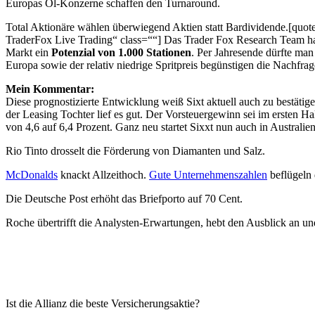
Europas Öl-Konzerne schaffen den Turnaround.
Total Aktionäre wählen überwiegend Aktien statt Bardividende.[quot
TraderFox Live Trading“ class=““] Das Trader Fox Research Team ha
Markt ein
Potenzial von 1.000 Stationen
. Per Jahresende dürfte man
Europa sowie der relativ niedrige Spritpreis begünstigen die Nachfrag
Mein Kommentar:
Diese prognostizierte Entwicklung weiß Sixt aktuell auch zu bestäti
der Leasing Tochter lief es gut. Der Vorsteuergewinn sei im ersten 
von 4,6 auf 6,4 Prozent. Ganz neu startet Sixxt nun auch in Australie
Rio Tinto drosselt die Förderung von Diamanten und Salz.
McDonalds
knackt Allzeithoch.
Gute Unternehmenszahlen
beflügeln 
Die Deutsche Post erhöht das Briefporto auf 70 Cent.
Roche übertrifft die Analysten-Erwartungen, hebt den Ausblick an un
Ist die Allianz die beste Versicherungsaktie?