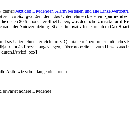
e_center]
Jetzt den Dividenden-Alarm bestellen und alle Einzelwertbetr
t sich zu
Sixt
geäußert, denn das Unternehmen bietet ein
spannendes 
 die ersten 80 Stationen eröffnet haben, was deutliche
Umsatz- und Ert
e nach der Autovermietung. Sixt ist innovativ bietet mit dem
Car Shar
gen. Das Unternehmen erreicht im 3. Quartal ein überdurchschnittliche
Halbjahr um 43 Prozent angestiegen, „überproportional zum Umsatzwach
n durch.[/styled_box]
die Aktie wie schon lange nicht mehr.
d erwartet höhere Dividende.