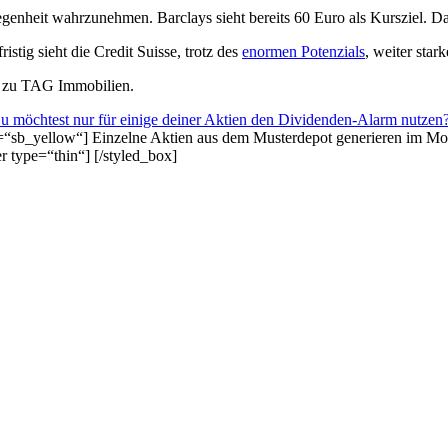
nheit wahrzunehmen. Barclays sieht bereits 60 Euro als Kursziel. Dami
stig sieht die Credit Suisse, trotz des
enormen Potenzials
, weiter sta
e zu TAG Immobilien.
u möchtest nur für einige deiner Aktien den Dividenden-Alarm nutzen
s=“sb_yellow“] Einzelne Aktien aus dem Musterdepot generieren im M
er type=“thin“] [/styled_box]