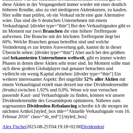
diese Aktien in der Vergangenheit immer wieder mit einer deutlich
höheren Rendite, also zu viel niedrigeren Aktienkursen, zu kaufen.
Hier sollte man prüfen, ob ein Verkauf nicht eine gute Alternative
wäre. Das sind die 6 deutschen Unternehmen mit einem
Verkaufsignal: [divider type=“thin“] Bei den Verkaufsignalen gibt es
im Moment nur zwei
Branchen
die eine höhere Trefferquote
aufweisen. Die Branche mit der höchsten Trefferquote liegt bei
60%. Welche Branchen genau betroffen sind und welche
Veränderung es zur letzten Auswertung gab, kannst du in dieser
Übersicht sehen: [divider type=“thin“] Aber auch bei den größten
und
bekanntesten Unternehmen weltweit
, gibt es immer wieder
Phasen in denen diese Aktien sehr teuer sind. Im Moment sollte man
sich diese großen Globalplayer mal genauer betrachten und
vielleicht ein wenig Kapital abziehen: [divider type=“thin“] Ein
weiterer interessanter Aspekt: Bei ungefähr
52% aller Aktien
mit
einem Verkaufsignal erzielt man derzeit nur eine Dividendenrendite
(brutto)
zwischen 1,92% und 0,0%. Wenn wir nun versuchen
passende Kauf- und Verkaufsignale zu finden, können wir unsere
Dividendenrendite des Gesamtdepots optimieren. Näheres zum
sogenannten
Dividenden-Rebalancing
schreibe ich dir morgen im
nächsten Artikel.[styled_box title=“Aktuelle Verkaufsignale vom 16.
Februar 2016″ class=“sb_red“] [/styled_box]
Alex Fischer
2023-08-25T04:19:18+02:00
Dividenden
|