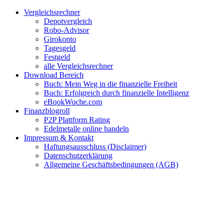
Zum
Facebook
Twitter
Instagram
Pinterest
YouTube
E-
Vergleichsrechner
Inhalt
Mail
Depotvergleich
springen
Robo-Advisor
Girokonto
Tagesgeld
Festgeld
alle Vergleichsrechner
Download Bereich
Buch: Mein Weg in die finanzielle Freiheit
Buch: Erfolgreich durch finanzielle Intelligenz
eBookWoche.com
Finanzblogroll
P2P Plattform Rating
Edelmetalle online handeln
Impressum & Kontakt
Haftungsausschluss (Disclaimer)
Datenschutzerklärung
Allgemeine Geschäftsbedingungen (AGB)