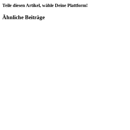
Teile diesen Artikel, wähle Deine Plattform!
Facebook
Twitter
Reddit
LinkedIn
Tumblr
Pinterest
Vk
E-
Ähnliche Beiträge
Mail