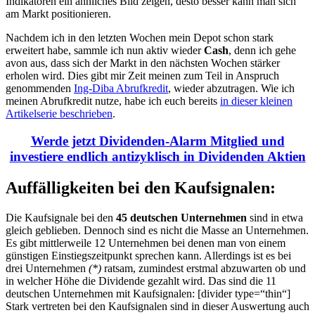
Indikatoren ein ähnliches Bild zeigen, desto besser kann man sich
am Markt positionieren.
Nachdem ich in den letzten Wochen mein Depot schon stark
erweitert habe, sammle ich nun aktiv wieder
Cash
, denn ich gehe
avon aus, dass sich der Markt in den nächsten Wochen stärker
erholen wird. Dies gibt mir Zeit meinen zum Teil in Anspruch
genommenden
Ing-Diba Abrufkredit
, wieder abzutragen. Wie ich
meinen Abrufkredit nutze, habe ich euch bereits
in dieser kleinen
Artikelserie beschrieben
.
Werde jetzt Dividenden-Alarm Mitglied und
investiere endlich antizyklisch in Dividenden Aktien
Auffälligkeiten bei den Kaufsignalen:
Die Kaufsignale bei den
45 deutschen Unternehmen
sind in etwa
gleich geblieben. Dennoch sind es nicht die Masse an Unternehmen.
Es gibt mittlerweile 12 Unternehmen bei denen man von einem
günstigen Einstiegszeitpunkt sprechen kann. Allerdings ist es bei
drei Unternehmen
(*)
ratsam, zumindest erstmal abzuwarten ob und
in welcher Höhe die Dividende gezahlt wird. Das sind die 11
deutschen Unternehmen mit Kaufsignalen: [divider type=“thin“]
Stark vertreten bei den Kaufsignalen sind in dieser Auswertung auch