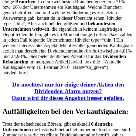
einige
Branchen
. In den zwei besten Branchen generieren 71%
bzw. 66% der Unternehmen ein Kaufsignal. Welche Branchen
genau betroffen sind und welche Veränderung es zur letzten
Auswertung gab, kannst du in dieser Übersicht sehen: [divider
type=“thin“] Aber auch bei den größten und
bekanntesten
Unternehmen weltweit
, die eigentlich in keinem langfristigen
Depot fehlen dürfen, gibt es im Moment einige Treffer. Dazu zählen
in jedem Fall folgende Unternehmen: [divider type=“thin“] Ein
weiterer interessanter Aspekt: Mit 56% aller generierten Kaufsignale
erzielt man derzeit eine Dividendenrendite
(brutto)
zwischen 4,01%
und 24,98%. Dies bietet deutliches Potential für das
Dividenden-
Rebalancing
im morgigen Artikel.[styled_box title=“Aktuelle
Kaufsignale vom 16. Februar 2016″ class=“sb_green“]
[/styled_box]
Du möchtest nur für einige deiner Aktien den
Dividenden-Alarm nutzen?
Dann wird dir
dieses Angebot
besser gefallen.
Auffälligkeiten bei den Verkaufsignalen:
Trotz der tiefstehenden Börsen, gibt es aktuell
6 deutsche
Unternehmen
die historisch betrachtet immer noch sehr teuer sind.
Zumindest was die erzielbare Dividendenrendite betrifft, gab es