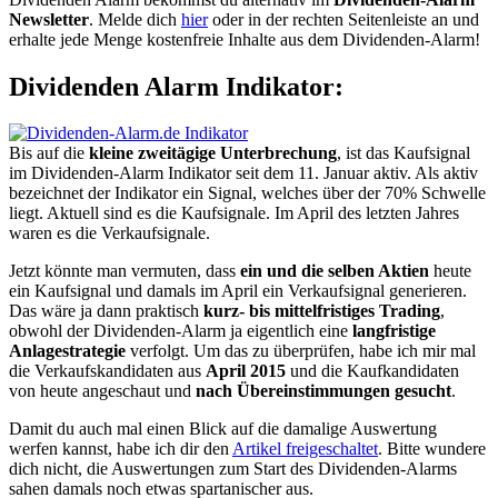
Newsletter
. Melde dich
hier
oder in der rechten Seitenleiste an und
erhalte jede Menge kostenfreie Inhalte aus dem Dividenden-Alarm!
Dividenden Alarm Indikator:
Bis auf die
kleine zweitägige Unterbrechung
, ist das Kaufsignal
im Dividenden-Alarm Indikator seit dem 11. Januar aktiv. Als aktiv
bezeichnet der Indikator ein Signal, welches über der 70% Schwelle
liegt. Aktuell sind es die Kaufsignale. Im April des letzten Jahres
waren es die Verkaufsignale.
Jetzt könnte man vermuten, dass
ein und die selben Aktien
heute
ein Kaufsignal und damals im April ein Verkaufsignal generieren.
Das wäre ja dann praktisch
kurz- bis mittelfristiges Trading
,
obwohl der Dividenden-Alarm ja eigentlich eine
langfristige
Anlagestrategie
verfolgt. Um das zu überprüfen, habe ich mir mal
die Verkaufskandidaten aus
April 2015
und die Kaufkandidaten
von heute angeschaut und
nach Übereinstimmungen gesucht
.
Damit du auch mal einen Blick auf die damalige Auswertung
werfen kannst, habe ich dir den
Artikel freigeschaltet
. Bitte wundere
dich nicht, die Auswertungen zum Start des Dividenden-Alarms
sahen damals noch etwas spartanischer aus.