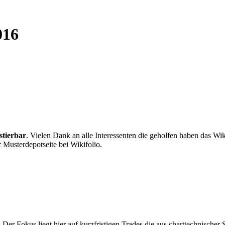
016
stierbar
. Vielen Dank an alle Interessenten die geholfen haben das Wi
 Musterdepotseite bei Wikifolio.
 Der Fokus liegt hier auf kurzfristigen Trades die aus charttechnischer S