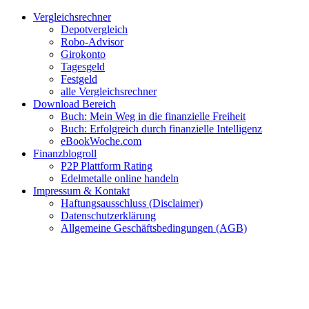
Zum
Facebook
Twitter
Instagram
Pinterest
YouTube
E-
Vergleichsrechner
Inhalt
Mail
Depotvergleich
springen
Robo-Advisor
Girokonto
Tagesgeld
Festgeld
alle Vergleichsrechner
Download Bereich
Buch: Mein Weg in die finanzielle Freiheit
Buch: Erfolgreich durch finanzielle Intelligenz
eBookWoche.com
Finanzblogroll
P2P Plattform Rating
Edelmetalle online handeln
Impressum & Kontakt
Haftungsausschluss (Disclaimer)
Datenschutzerklärung
Allgemeine Geschäftsbedingungen (AGB)