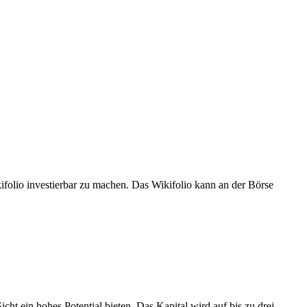
kifolio investierbar zu machen. Das Wikifolio kann an der Börse
icht ein hohes Potential bieten. Das Kapital wird auf bis zu drei