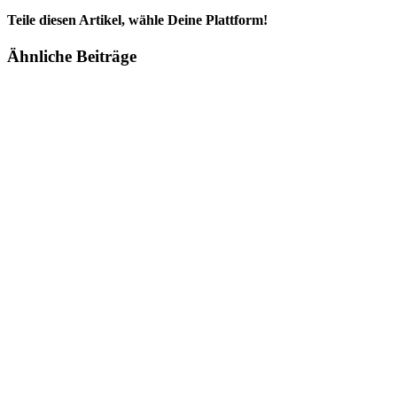
Teile diesen Artikel, wähle Deine Plattform!
Facebook
Twitter
Reddit
LinkedIn
Tumblr
Pinterest
Vk
E-
Ähnliche Beiträge
Mail