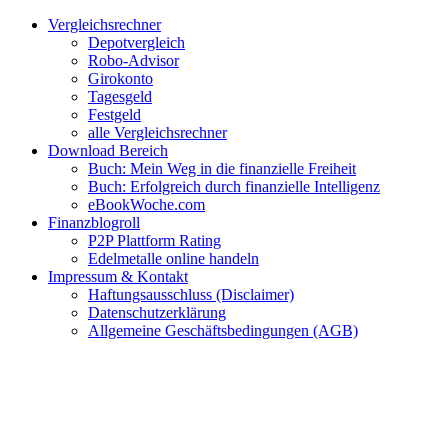
Zum
Facebook
Twitter
Instagram
Pinterest
YouTube
E-
Vergleichsrechner
Inhalt
Mail
Depotvergleich
springen
Robo-Advisor
Girokonto
Tagesgeld
Festgeld
alle Vergleichsrechner
Download Bereich
Buch: Mein Weg in die finanzielle Freiheit
Buch: Erfolgreich durch finanzielle Intelligenz
eBookWoche.com
Finanzblogroll
P2P Plattform Rating
Edelmetalle online handeln
Impressum & Kontakt
Haftungsausschluss (Disclaimer)
Datenschutzerklärung
Allgemeine Geschäftsbedingungen (AGB)