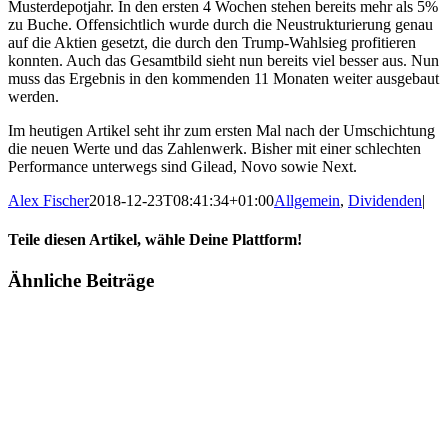
Musterdepotjahr. In den ersten 4 Wochen stehen bereits mehr als 5%
zu Buche. Offensichtlich wurde durch die Neustrukturierung genau
auf die Aktien gesetzt, die durch den Trump-Wahlsieg profitieren
konnten. Auch das Gesamtbild sieht nun bereits viel besser aus. Nun
muss das Ergebnis in den kommenden 11 Monaten weiter ausgebaut
werden.
Im heutigen Artikel seht ihr zum ersten Mal nach der Umschichtung
die neuen Werte und das Zahlenwerk. Bisher mit einer schlechten
Performance unterwegs sind Gilead, Novo sowie Next.
Alex Fischer
2018-12-23T08:41:34+01:00
Allgemein
,
Dividenden
|
Teile diesen Artikel, wähle Deine Plattform!
Facebook
Twitter
Reddit
LinkedIn
Tumblr
Pinterest
Vk
E-
Ähnliche Beiträge
Mail