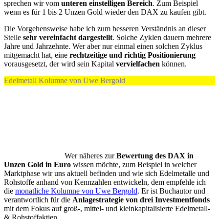
sprechen wir vom
unteren einstelligen Bereich
. Zum Beispiel
wenn es für 1 bis 2 Unzen Gold wieder den DAX zu kaufen gibt.
Die Vorgehensweise habe ich zum besseren Verständnis an dieser
Stelle
sehr vereinfacht dargestellt
. Solche Zyklen dauern mehrere
Jahre und Jahrzehnte. Wer aber nur einmal einen solchen Zyklus
mitgemacht hat, eine
rechtzeitige und richtig Positionierung
vorausgesetzt, der wird sein Kapital
vervielfachen
können.
Edelmetall Kolumne von Uwe Bergold
Wer näheres zur
Bewertung des DAX in
Unzen Gold in Euro
wissen möchte, zum Beispiel in welcher
Marktphase wir uns aktuell befinden und wie sich Edelmetalle und
Rohstoffe anhand von Kennzahlen entwickeln, dem empfehle ich
die
monatliche Kolumne von Uwe Bergold
. Er ist Buchautor und
verantwortlich für die
Anlagestrategie von drei Investmentfonds
mit dem Fokus auf groß-, mittel- und kleinkapitalisierte Edelmetall-
& Rohstoffaktien.