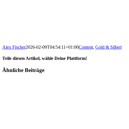
Alex Fischer
2026-02-09T04:54:11+01:00
Content
,
Gold & Silber
|
Teile diesen Artikel, wähle Deine Plattform!
Facebook
Twitter
Reddit
LinkedIn
Tumblr
Pinterest
Vk
E-
Ähnliche Beiträge
Mail