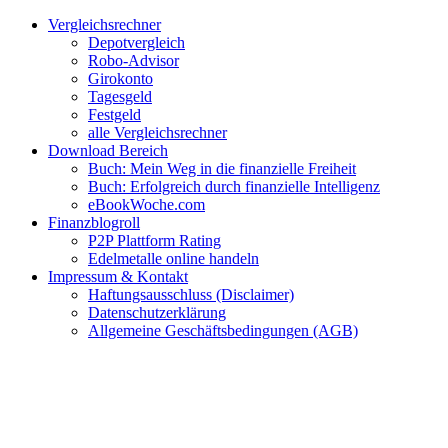
Zum
Facebook
Twitter
Instagram
Pinterest
YouTube
E-
Vergleichsrechner
Inhalt
Mail
Depotvergleich
springen
Robo-Advisor
Girokonto
Tagesgeld
Festgeld
alle Vergleichsrechner
Download Bereich
Buch: Mein Weg in die finanzielle Freiheit
Buch: Erfolgreich durch finanzielle Intelligenz
eBookWoche.com
Finanzblogroll
P2P Plattform Rating
Edelmetalle online handeln
Impressum & Kontakt
Haftungsausschluss (Disclaimer)
Datenschutzerklärung
Allgemeine Geschäftsbedingungen (AGB)