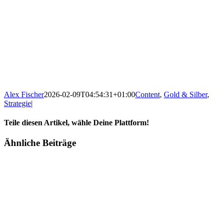
Alex Fischer
2026-02-09T04:54:31+01:00
Content
,
Gold & Silber
,
Strategie
|
Teile diesen Artikel, wähle Deine Plattform!
Facebook
Twitter
Reddit
LinkedIn
Tumblr
Pinterest
Vk
E-
Ähnliche Beiträge
Mail