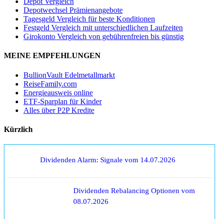
Depot Vergleich
Depotwechsel Prämienangebote
Tagesgeld Vergleich für beste Konditionen
Festgeld Vergleich mit unterschiedlichen Laufzeiten
Girokonto Vergleich von gebührenfreien bis günstig
MEINE EMPFEHLUNGEN
BullionVault Edelmetallmarkt
ReiseFamily.com
Energieausweis online
ETF-Sparplan für Kinder
Alles über P2P Kredite
Kürzlich
Dividenden Alarm: Signale vom 14.07.2026
Dividenden Rebalancing Optionen vom
08.07.2026