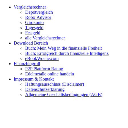
Zum
Facebook
Twitter
Instagram
Pinterest
YouTube
E-
Vergleichsrechner
Inhalt
Mail
Depotvergleich
springen
Robo-Advisor
Girokonto
Tagesgeld
Festgeld
alle Vergleichsrechner
Download Bereich
Buch: Mein Weg in die finanzielle Freiheit
Buch: Erfolgreich durch finanzielle Intelligenz
eBookWoche.com
Finanzblogroll
P2P Plattform Rating
Edelmetalle online handeln
Impressum & Kontakt
Haftungsausschluss (Disclaimer)
Datenschutzerklärung
Allgemeine Geschäftsbedingungen (AGB)