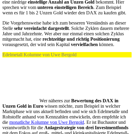
eine niedrige
einstellige Anzahl an Unzen Gold
bekommt. Hier
sprechen wir vom
unteren einstelligen Bereich
. Zum Beispiel
wenn es für 1 bis 2 Unzen Gold wieder den DAX zu kaufen gibt.
Die Vorgehensweise habe ich zum besseren Verständnis an dieser
Stelle
sehr vereinfacht dargestellt
. Solche Zyklen dauern mehrere
Jahre und Jahrzehnte. Wer aber nur einmal einen solchen Zyklus
mitgemacht hat, eine
rechtzeitige und richtig Positionierung
vorausgesetzt, der wird sein Kapital
vervielfachen
können.
Edelmetall Kolumne von Uwe Bergold
Wer näheres zur
Bewertung des DAX in
Unzen Gold in Euro
wissen möchte, zum Beispiel in welcher
Marktphase wir uns aktuell befinden und wie sich Edelmetalle und
Rohstoffe anhand von Kennzahlen entwickeln, dem empfehle ich
die
monatliche Kolumne von Uwe Bergold
. Er ist Buchautor und
verantwortlich für die
Anlagestrategie von drei Investmentfonds
mit dem Fokus auf groß-, mittel- und kleinkapitalisierte Edelmetall-