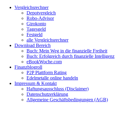
Zum
Facebook
Twitter
Instagram
Pinterest
YouTube
E-
Vergleichsrechner
Inhalt
Mail
Depotvergleich
springen
Robo-Advisor
Girokonto
Tagesgeld
Festgeld
alle Vergleichsrechner
Download Bereich
Buch: Mein Weg in die finanzielle Freiheit
Buch: Erfolgreich durch finanzielle Intelligenz
eBookWoche.com
Finanzblogroll
P2P Plattform Rating
Edelmetalle online handeln
Impressum & Kontakt
Haftungsausschluss (Disclaimer)
Datenschutzerklärung
Allgemeine Geschäftsbedingungen (AGB)