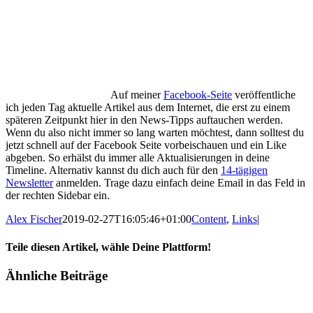
Auf meiner
Facebook-Seite
veröffentliche
ich jeden Tag aktuelle Artikel aus dem Internet, die erst zu einem
späteren Zeitpunkt hier in den News-Tipps auftauchen werden.
Wenn du also nicht immer so lang warten möchtest, dann solltest du
jetzt schnell auf der Facebook Seite vorbeischauen und ein Like
abgeben. So erhälst du immer alle Aktualisierungen in deine
Timeline. Alternativ kannst du dich auch für den
14-tägigen
Newsletter
anmelden. Trage dazu einfach deine Email in das Feld in
der rechten Sidebar ein.
Alex Fischer
2019-02-27T16:05:46+01:00
Content
,
Links
|
Teile diesen Artikel, wähle Deine Plattform!
Facebook
Twitter
Reddit
LinkedIn
Tumblr
Pinterest
Vk
E-
Ähnliche Beiträge
Mail