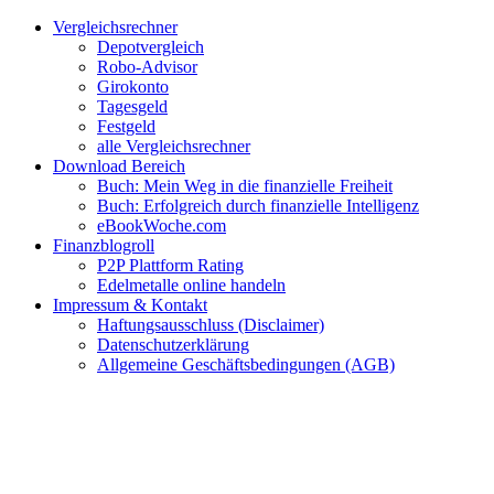
Zum
Facebook
Twitter
Instagram
Pinterest
YouTube
E-
Vergleichsrechner
Inhalt
Mail
Depotvergleich
springen
Robo-Advisor
Girokonto
Tagesgeld
Festgeld
alle Vergleichsrechner
Download Bereich
Buch: Mein Weg in die finanzielle Freiheit
Buch: Erfolgreich durch finanzielle Intelligenz
eBookWoche.com
Finanzblogroll
P2P Plattform Rating
Edelmetalle online handeln
Impressum & Kontakt
Haftungsausschluss (Disclaimer)
Datenschutzerklärung
Allgemeine Geschäftsbedingungen (AGB)