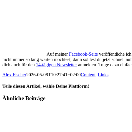
Auf meiner
Facebook-Seite
veröffentliche ich
nicht immer so lang warten möchtest, dann solltest du jetzt schnell a
dich auch für den
14-tägigen Newsletter
anmelden. Trage dazu einfach 
Alex Fischer
2026-05-08T10:27:41+02:00
Content
,
Links
|
Teile diesen Artikel, wähle Deine Plattform!
Facebook
Twitter
Reddit
LinkedIn
Tumblr
Pinterest
Vk
E-
Ähnliche Beiträge
Mail