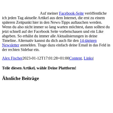
Auf meiner
Facebook-Seite
veröffentliche
ich jeden Tag aktuelle Artikel aus dem Internet, die erst zu einem
späteren Zeitpunkt hier in den News-Tipps auftauchen werden.
Wenn du also nicht immer so lang warten möchtest, dann solltest du
jetzt schnell auf der Facebook Seite vorbeischauen und ein Like
abgeben. So erhälst du immer alle Aktualisierungen in deine
Timeline. Alternativ kannst du dich auch für den
14-tägigen
Newsletter
anmelden. Trage dazu einfach deine Email in das Feld in
der rechten Sidebar ein.
Alex Fischer
2023-01-12T17:01:28+01:00
Content
,
Links
|
Teile diesen Artikel, wähle Deine Plattform!
Facebook
Twitter
Reddit
LinkedIn
Tumblr
Pinterest
Vk
E-
Ähnliche Beiträge
Mail