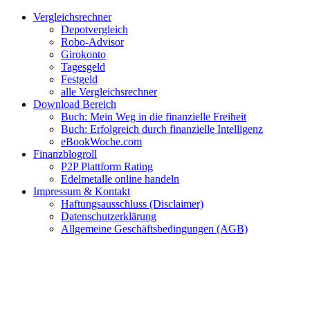
Zum
Facebook
Twitter
Instagram
Pinterest
YouTube
E-
Vergleichsrechner
Inhalt
Mail
Depotvergleich
springen
Robo-Advisor
Girokonto
Tagesgeld
Festgeld
alle Vergleichsrechner
Download Bereich
Buch: Mein Weg in die finanzielle Freiheit
Buch: Erfolgreich durch finanzielle Intelligenz
eBookWoche.com
Finanzblogroll
P2P Plattform Rating
Edelmetalle online handeln
Impressum & Kontakt
Haftungsausschluss (Disclaimer)
Datenschutzerklärung
Allgemeine Geschäftsbedingungen (AGB)