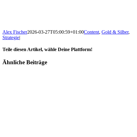
Alex Fischer
2026-03-27T05:00:59+01:00
Content
,
Gold & Silber
,
Strategie
|
Teile diesen Artikel, wähle Deine Plattform!
Facebook
Twitter
Reddit
LinkedIn
Tumblr
Pinterest
Vk
E-
Ähnliche Beiträge
Mail