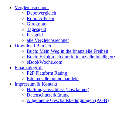
Zum
Facebook
Twitter
Instagram
Pinterest
YouTube
E-
Vergleichsrechner
Inhalt
Mail
Depotvergleich
springen
Robo-Advisor
Girokonto
Tagesgeld
Festgeld
alle Vergleichsrechner
Download Bereich
Buch: Mein Weg in die finanzielle Freiheit
Buch: Erfolgreich durch finanzielle Intelligenz
eBookWoche.com
Finanzblogroll
P2P Plattform Rating
Edelmetalle online handeln
Impressum & Kontakt
Haftungsausschluss (Disclaimer)
Datenschutzerklärung
Allgemeine Geschäftsbedingungen (AGB)