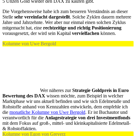
5 Unzen Gold wieder den DAX zu kaufen gibt.
Die Vorgehensweise habe ich zum besseren Verständnis an dieser
Stelle
sehr vereinfacht dargestellt
. Solche Zyklen dauern mehrere
Jahre und Jahrzehnte. Wer aber nur einmal einen solchen Zyklus
mitgemacht hat, eine
rechtzeitige und richtig Positionierung
vorausgesetzt, der wird sein Kapital
vervielfachen
können.
Kolumne von Uwe Bergold
Wer näheres zur
Strategie Goldpreis in Euro
Bewertung des DAX
wissen möchte, zum Beispiel in welcher
Marktphase wir uns aktuell befinden und wie sich Edelmetalle und
Rohstoffe anhand von Kennzahlen entwickeln, dem empfehle ich
die
monatliche Kolumne von Uwe Bergold
. Er ist Buchautor und
verantwortlich für die
Anlagestrategie von drei Investmentfonds
mit dem Fokus auf groß-, mittel- und kleinkapitalisierte Edelmetall-
& Rohstoffaktien.
Kolumne von Egon von Greyerz