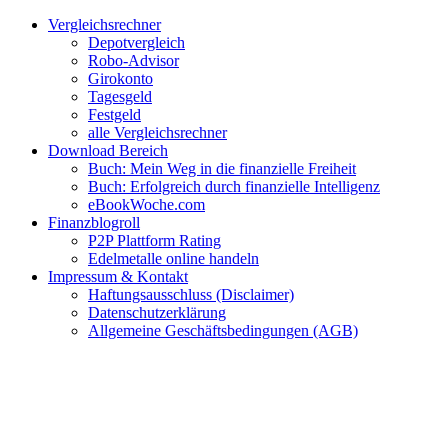
Zum
Facebook
Twitter
Instagram
Pinterest
YouTube
E-
Vergleichsrechner
Inhalt
Mail
Depotvergleich
springen
Robo-Advisor
Girokonto
Tagesgeld
Festgeld
alle Vergleichsrechner
Download Bereich
Buch: Mein Weg in die finanzielle Freiheit
Buch: Erfolgreich durch finanzielle Intelligenz
eBookWoche.com
Finanzblogroll
P2P Plattform Rating
Edelmetalle online handeln
Impressum & Kontakt
Haftungsausschluss (Disclaimer)
Datenschutzerklärung
Allgemeine Geschäftsbedingungen (AGB)