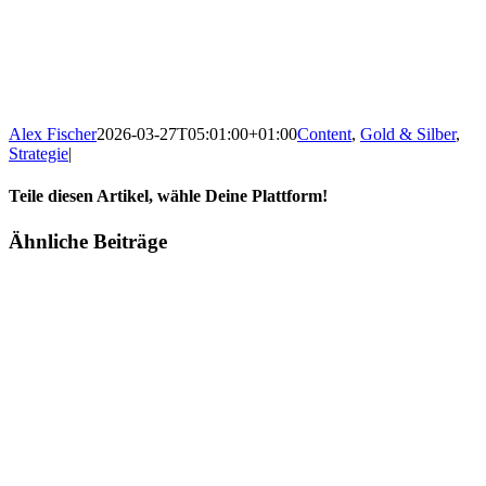
Alex Fischer
2026-03-27T05:01:00+01:00
Content
,
Gold & Silber
,
Strategie
|
Teile diesen Artikel, wähle Deine Plattform!
Facebook
Twitter
Reddit
LinkedIn
Tumblr
Pinterest
Vk
E-
Ähnliche Beiträge
Mail