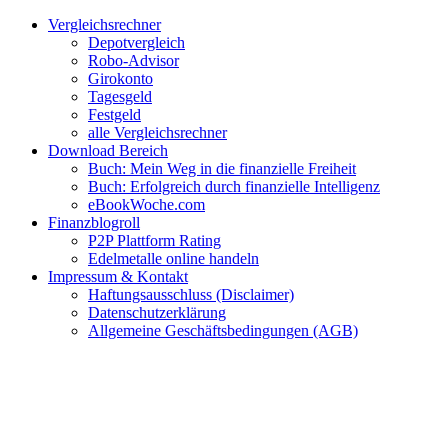
Zum
Facebook
Twitter
Instagram
Pinterest
YouTube
E-
Vergleichsrechner
Inhalt
Mail
Depotvergleich
springen
Robo-Advisor
Girokonto
Tagesgeld
Festgeld
alle Vergleichsrechner
Download Bereich
Buch: Mein Weg in die finanzielle Freiheit
Buch: Erfolgreich durch finanzielle Intelligenz
eBookWoche.com
Finanzblogroll
P2P Plattform Rating
Edelmetalle online handeln
Impressum & Kontakt
Haftungsausschluss (Disclaimer)
Datenschutzerklärung
Allgemeine Geschäftsbedingungen (AGB)