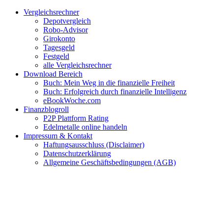
Zum
Facebook
Twitter
Instagram
Pinterest
YouTube
E-
Vergleichsrechner
Inhalt
Mail
Depotvergleich
springen
Robo-Advisor
Girokonto
Tagesgeld
Festgeld
alle Vergleichsrechner
Download Bereich
Buch: Mein Weg in die finanzielle Freiheit
Buch: Erfolgreich durch finanzielle Intelligenz
eBookWoche.com
Finanzblogroll
P2P Plattform Rating
Edelmetalle online handeln
Impressum & Kontakt
Haftungsausschluss (Disclaimer)
Datenschutzerklärung
Allgemeine Geschäftsbedingungen (AGB)