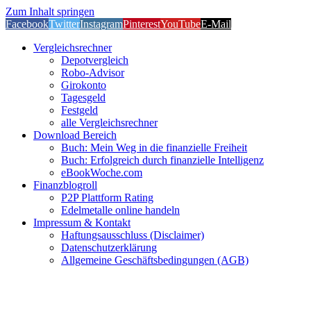
Zum Inhalt springen
Facebook
Twitter
Instagram
Pinterest
YouTube
E-Mail
Vergleichsrechner
Depotvergleich
Robo-Advisor
Girokonto
Tagesgeld
Festgeld
alle Vergleichsrechner
Download Bereich
Buch: Mein Weg in die finanzielle Freiheit
Buch: Erfolgreich durch finanzielle Intelligenz
eBookWoche.com
Finanzblogroll
P2P Plattform Rating
Edelmetalle online handeln
Impressum & Kontakt
Haftungsausschluss (Disclaimer)
Datenschutzerklärung
Allgemeine Geschäftsbedingungen (AGB)