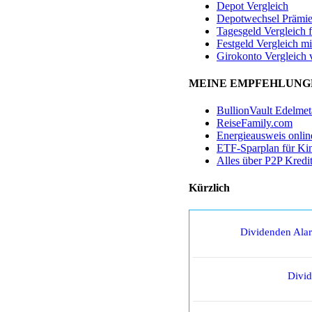
Depot Vergleich
Depotwechsel Prämi
Tagesgeld Vergleich 
Festgeld Vergleich mi
Girokonto Vergleich 
MEINE EMPFEHLUNG
BullionVault Edelmet
ReiseFamily.com
Energieausweis onlin
ETF-Sparplan für Ki
Alles über P2P Kredi
Kürzlich
Dividenden Ala
Divi