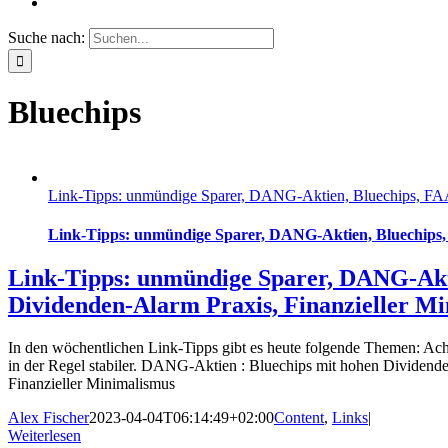
Suche nach:
Bluechips
Link-Tipps: unmündige Sparer, DANG-Aktien, Bluechips, FAA
Link-Tipps: unmündige Sparer, DANG-Aktien, Bluechips, 
Link-Tipps: unmündige Sparer, DANG-Akti
Dividenden-Alarm Praxis, Finanzieller M
In den wöchentlichen Link-Tipps gibt es heute folgende Themen: Ach
in der Regel stabiler. DANG-Aktien : Bluechips mit hohen Dividend
Finanzieller Minimalismus
Alex Fischer
2023-04-04T06:14:49+02:00
Content
,
Links
|
Weiterlesen