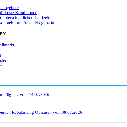
enangebote
für beste Konditionen
t unterschiedlichen Laufzeiten
von gebührenfreien bis günstig
EN
allmarkt
e
nder
te
rm: Signale vom 14.07.2026
denden Rebalancing Optionen vom 08.07.2026