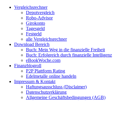
Zum
Facebook
Twitter
Instagram
Pinterest
YouTube
E-
Vergleichsrechner
Inhalt
Mail
Depotvergleich
springen
Robo-Advisor
Girokonto
Tagesgeld
Festgeld
alle Vergleichsrechner
Download Bereich
Buch: Mein Weg in die finanzielle Freiheit
Buch: Erfolgreich durch finanzielle Intelligenz
eBookWoche.com
Finanzblogroll
P2P Plattform Rating
Edelmetalle online handeln
Impressum & Kontakt
Haftungsausschluss (Disclaimer)
Datenschutzerklärung
Allgemeine Geschäftsbedingungen (AGB)