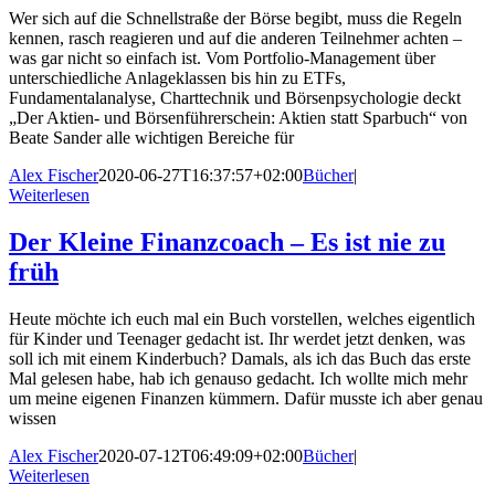
Wer sich auf die Schnellstraße der Börse begibt, muss die Regeln
kennen, rasch reagieren und auf die anderen Teilnehmer achten –
was gar nicht so einfach ist. Vom Portfolio-Management über
unterschiedliche Anlageklassen bis hin zu ETFs,
Fundamentalanalyse, Charttechnik und Börsenpsychologie deckt
„Der Aktien- und Börsenführerschein: Aktien statt Sparbuch“ von
Beate Sander alle wichtigen Bereiche für
Alex Fischer
2020-06-27T16:37:57+02:00
Bücher
|
Weiterlesen
Der Kleine Finanzcoach – Es ist nie zu
früh
Heute möchte ich euch mal ein Buch vorstellen, welches eigentlich
für Kinder und Teenager gedacht ist. Ihr werdet jetzt denken, was
soll ich mit einem Kinderbuch? Damals, als ich das Buch das erste
Mal gelesen habe, hab ich genauso gedacht. Ich wollte mich mehr
um meine eigenen Finanzen kümmern. Dafür musste ich aber genau
wissen
Alex Fischer
2020-07-12T06:49:09+02:00
Bücher
|
Weiterlesen