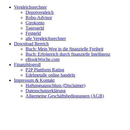
Zum
Facebook
Twitter
Instagram
Pinterest
YouTube
E-
Vergleichsrechner
Inhalt
Mail
Depotvergleich
springen
Robo-Advisor
Girokonto
Tagesgeld
Festgeld
alle Vergleichsrechner
Download Bereich
Buch: Mein Weg in die finanzielle Freiheit
Buch: Erfolgreich durch finanzielle Intelligenz
eBookWoche.com
Finanzblogroll
P2P Plattform Rating
Edelmetalle online handeln
Impressum & Kontakt
Haftungsausschluss (Disclaimer)
Datenschutzerklärung
Allgemeine Geschäftsbedingungen (AGB)