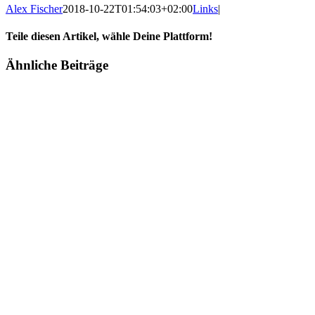
Alex Fischer
2018-10-22T01:54:03+02:00
Links
|
Teile diesen Artikel, wähle Deine Plattform!
Facebook
Twitter
Reddit
LinkedIn
Tumblr
Pinterest
Vk
E-
Ähnliche Beiträge
Mail