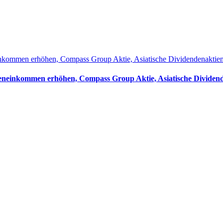
einkommen erhöhen, Compass Group Aktie, Asiatische Dividendenaktie
ndeneinkommen erhöhen, Compass Group Aktie, Asiatische Dividen