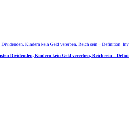
n Dividenden, Kindern kein Geld vererben, Reich sein – Definition, Inve
hsten Dividenden, Kindern kein Geld vererben, Reich sein – Definit