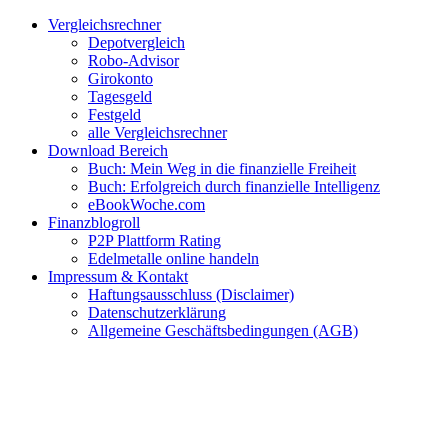
Zum
Facebook
Twitter
Instagram
Pinterest
YouTube
E-
Vergleichsrechner
Inhalt
Mail
Depotvergleich
springen
Robo-Advisor
Girokonto
Tagesgeld
Festgeld
alle Vergleichsrechner
Download Bereich
Buch: Mein Weg in die finanzielle Freiheit
Buch: Erfolgreich durch finanzielle Intelligenz
eBookWoche.com
Finanzblogroll
P2P Plattform Rating
Edelmetalle online handeln
Impressum & Kontakt
Haftungsausschluss (Disclaimer)
Datenschutzerklärung
Allgemeine Geschäftsbedingungen (AGB)