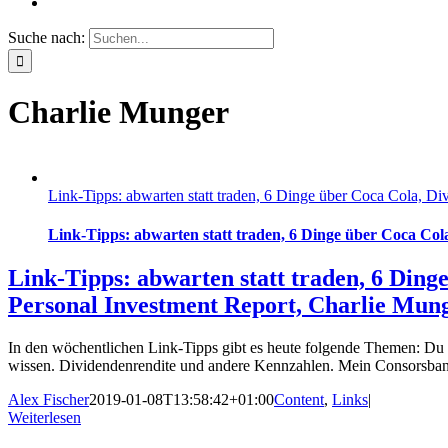
Suche nach:
Charlie Munger
Link-Tipps: abwarten statt traden, 6 Dinge über Coca Cola, 
Link-Tipps: abwarten statt traden, 6 Dinge über Coca Co
Link-Tipps: abwarten statt traden, 6 Din
Personal Investment Report, Charlie Mun
In den wöchentlichen Link-Tipps gibt es heute folgende Themen: Du v
wissen. Dividendenrendite und andere Kennzahlen. Mein Consorsban
Alex Fischer
2019-01-08T13:58:42+01:00
Content
,
Links
|
Weiterlesen