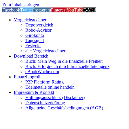
Zum Inhalt springen
Facebook
Twitter
Instagram
Pinterest
YouTube
E-Mail
Vergleichsrechner
Depotvergleich
Robo-Advisor
Girokonto
Tagesgeld
Festgeld
alle Vergleichsrechner
Download Bereich
Buch: Mein Weg in die finanzielle Freiheit
Buch: Erfolgreich durch finanzielle Intelligenz
eBookWoche.com
Finanzblogroll
P2P Plattform Rating
Edelmetalle online handeln
Impressum & Kontakt
Haftungsausschluss (Disclaimer)
Datenschutzerklärung
Allgemeine Geschäftsbedingungen (AGB)