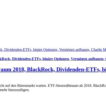
k, Dividenden-ETFs, binäre Optionen, Vermögen aufbauen, Charlie 
kRock, Dividenden-ETFs, binäre Optionen, Vermögen aufbauen,
raum 2018, BlackRock, Dividenden-ETFs, b
icht auf den Bärenmarkt warten. ETF-Steueralbtraum ab 2018. BlackR
 mehr hinzuzufügen.