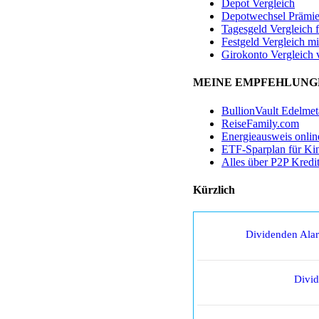
Depot Vergleich
Depotwechsel Prämi
Tagesgeld Vergleich 
Festgeld Vergleich mi
Girokonto Vergleich 
MEINE EMPFEHLUNG
BullionVault Edelmet
ReiseFamily.com
Energieausweis onlin
ETF-Sparplan für Ki
Alles über P2P Kredi
Kürzlich
Dividenden Ala
Divi