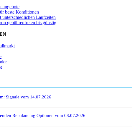
enangebote
für beste Konditionen
t unterschiedlichen Laufzeiten
von gebührenfreien bis günstig
EN
allmarkt
e
nder
te
rm: Signale vom 14.07.2026
denden Rebalancing Optionen vom 08.07.2026