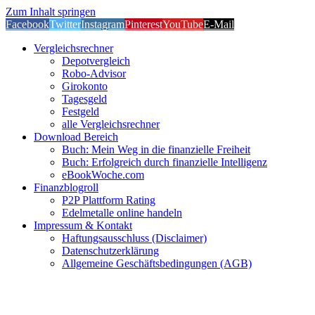
Zum Inhalt springen
Facebook
Twitter
Instagram
Pinterest
YouTube
E-Mail
Vergleichsrechner
Depotvergleich
Robo-Advisor
Girokonto
Tagesgeld
Festgeld
alle Vergleichsrechner
Download Bereich
Buch: Mein Weg in die finanzielle Freiheit
Buch: Erfolgreich durch finanzielle Intelligenz
eBookWoche.com
Finanzblogroll
P2P Plattform Rating
Edelmetalle online handeln
Impressum & Kontakt
Haftungsausschluss (Disclaimer)
Datenschutzerklärung
Allgemeine Geschäftsbedingungen (AGB)