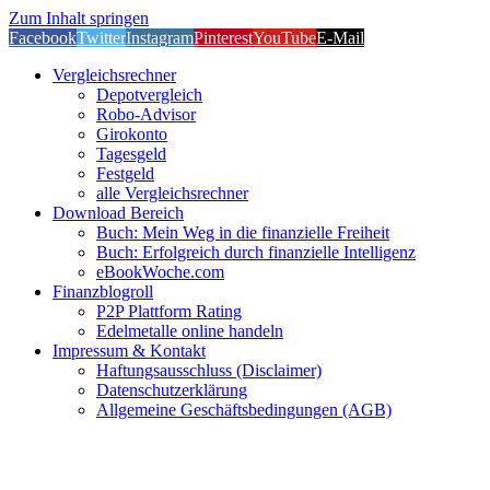
Zum Inhalt springen
Facebook
Twitter
Instagram
Pinterest
YouTube
E-Mail
Vergleichsrechner
Depotvergleich
Robo-Advisor
Girokonto
Tagesgeld
Festgeld
alle Vergleichsrechner
Download Bereich
Buch: Mein Weg in die finanzielle Freiheit
Buch: Erfolgreich durch finanzielle Intelligenz
eBookWoche.com
Finanzblogroll
P2P Plattform Rating
Edelmetalle online handeln
Impressum & Kontakt
Haftungsausschluss (Disclaimer)
Datenschutzerklärung
Allgemeine Geschäftsbedingungen (AGB)