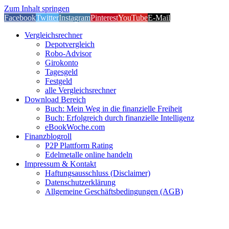
Zum Inhalt springen
Facebook
Twitter
Instagram
Pinterest
YouTube
E-Mail
Vergleichsrechner
Depotvergleich
Robo-Advisor
Girokonto
Tagesgeld
Festgeld
alle Vergleichsrechner
Download Bereich
Buch: Mein Weg in die finanzielle Freiheit
Buch: Erfolgreich durch finanzielle Intelligenz
eBookWoche.com
Finanzblogroll
P2P Plattform Rating
Edelmetalle online handeln
Impressum & Kontakt
Haftungsausschluss (Disclaimer)
Datenschutzerklärung
Allgemeine Geschäftsbedingungen (AGB)