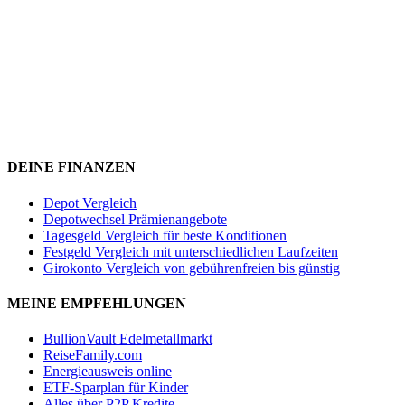
DEINE FINANZEN
Depot Vergleich
Depotwechsel Prämienangebote
Tagesgeld Vergleich für beste Konditionen
Festgeld Vergleich mit unterschiedlichen Laufzeiten
Girokonto Vergleich von gebührenfreien bis günstig
MEINE EMPFEHLUNGEN
BullionVault Edelmetallmarkt
ReiseFamily.com
Energieausweis online
ETF-Sparplan für Kinder
Alles über P2P Kredite