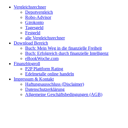
Zum
Facebook
Twitter
Instagram
Pinterest
YouTube
E-
Vergleichsrechner
Inhalt
Mail
Depotvergleich
springen
Robo-Advisor
Girokonto
Tagesgeld
Festgeld
alle Vergleichsrechner
Download Bereich
Buch: Mein Weg in die finanzielle Freiheit
Buch: Erfolgreich durch finanzielle Intelligenz
eBookWoche.com
Finanzblogroll
P2P Plattform Rating
Edelmetalle online handeln
Impressum & Kontakt
Haftungsausschluss (Disclaimer)
Datenschutzerklärung
Allgemeine Geschäftsbedingungen (AGB)