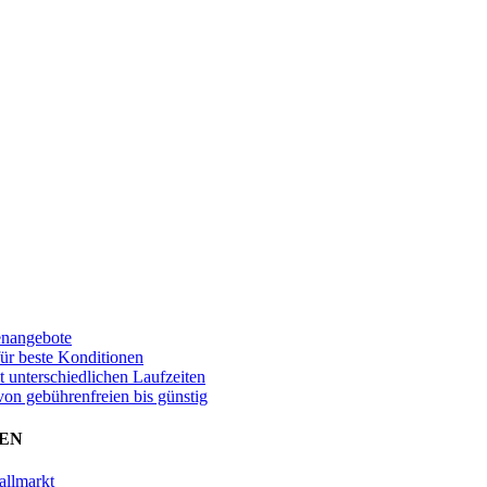
enangebote
für beste Konditionen
t unterschiedlichen Laufzeiten
von gebührenfreien bis günstig
EN
allmarkt