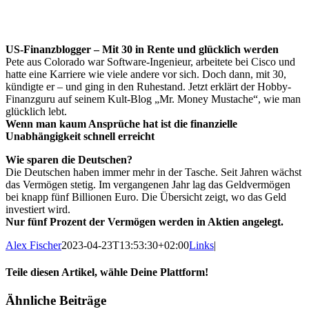
US-Finanzblogger – Mit 30 in Rente und glücklich werden
Pete aus Colorado war Software-Ingenieur, arbeitete bei Cisco und
hatte eine Karriere wie viele andere vor sich. Doch dann, mit 30,
kündigte er – und ging in den Ruhestand. Jetzt erklärt der Hobby-
Finanzguru auf seinem Kult-Blog „Mr. Money Mustache“, wie man
glücklich lebt.
Wenn man kaum Ansprüche hat ist die finanzielle
Unabhängigkeit schnell erreicht
Wie sparen die Deutschen?
Die Deutschen haben immer mehr in der Tasche. Seit Jahren wächst
das Vermögen stetig. Im vergangenen Jahr lag das Geldvermögen
bei knapp fünf Billionen Euro. Die Übersicht zeigt, wo das Geld
investiert wird.
Nur fünf Prozent der Vermögen werden in Aktien angelegt.
Alex Fischer
2023-04-23T13:53:30+02:00
Links
|
Teile diesen Artikel, wähle Deine Plattform!
Facebook
Twitter
Reddit
LinkedIn
Tumblr
Pinterest
Vk
E-
Ähnliche Beiträge