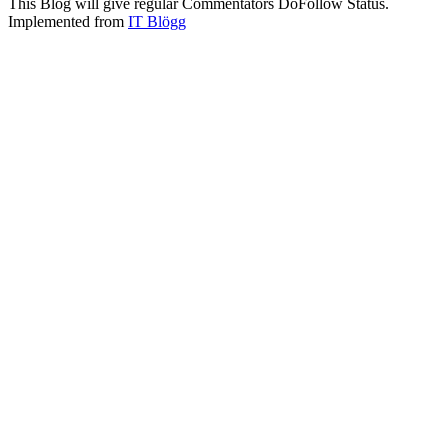
This Blog will give regular Commentators DoFollow Status.
Implemented from
IT Blögg