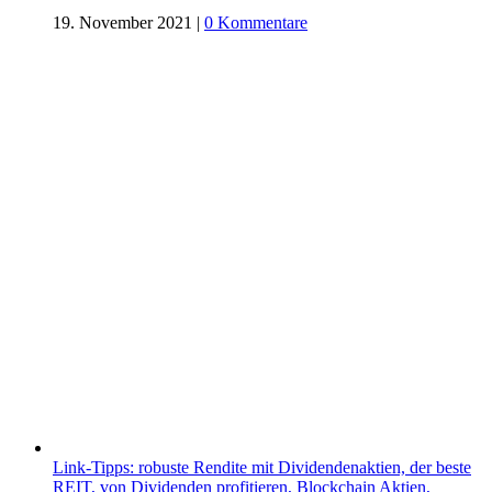
19. November 2021
|
0 Kommentare
Link-Tipps: robuste Rendite mit Dividendenaktien, der beste
REIT, von Dividenden profitieren, Blockchain Aktien,