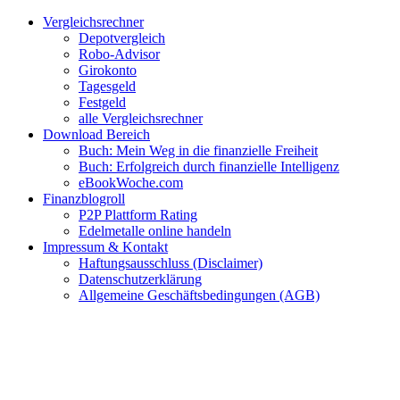
Zum
Facebook
Twitter
Instagram
Pinterest
YouTube
E-
Vergleichsrechner
Inhalt
Mail
Depotvergleich
springen
Robo-Advisor
Girokonto
Tagesgeld
Festgeld
alle Vergleichsrechner
Download Bereich
Buch: Mein Weg in die finanzielle Freiheit
Buch: Erfolgreich durch finanzielle Intelligenz
eBookWoche.com
Finanzblogroll
P2P Plattform Rating
Edelmetalle online handeln
Impressum & Kontakt
Haftungsausschluss (Disclaimer)
Datenschutzerklärung
Allgemeine Geschäftsbedingungen (AGB)