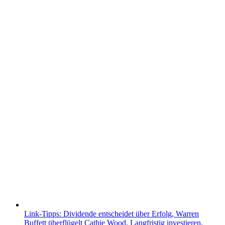
Mail
Link-Tipps: Dividende entscheidet über Erfolg, Warren
Buffett überflügelt Cathie Wood, Langfristig investieren,